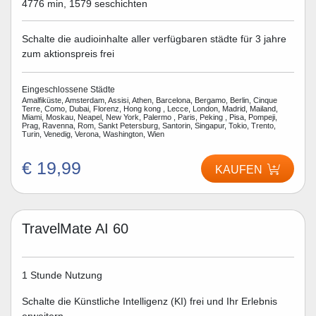
4776 min, 1579 seschichten
Schalte die audioinhalte aller verfügbaren städte für 3 jahre
zum aktionspreis frei
Eingeschlossene Städte
Amalfiküste, Amsterdam, Assisi, Athen, Barcelona, Bergamo, Berlin, Cinque
Terre, Como, Dubai, Florenz, Hong kong , Lecce, London, Madrid, Mailand,
Miami, Moskau, Neapel, New York, Palermo , Paris, Peking , Pisa, Pompeji,
Prag, Ravenna, Rom, Sankt Petersburg, Santorin, Singapur, Tokio, Trento,
Turin, Venedig, Verona, Washington, Wien
€ 19,99
KAUFEN
TravelMate AI 60
1 Stunde Nutzung
Schalte die Künstliche Intelligenz (KI) frei und Ihr Erlebnis