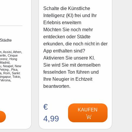
Schalte die Künstliche
Intelligenz (KI) frei und Ihr
Erlebnis erweitern
Möchten Sie noch mehr
entdecken oder Städte
Städte
erkunden, die noch nicht in der
App enthalten sind?
, Assisi, Athen,
rlin, Cinque
Aktivieren Sie unsere KI.
lorenz, Hong
Madrid,
Sie wird Sie mit demselben
u, Neapel, New
Peking , Pisa,
fesselnden Ton führen und
a, Rom, Sankt
ingapur, Tokio,
Ihre Neugier in Echtzeit
 Verona,
beantworten.
€
KAUFEN
4,99