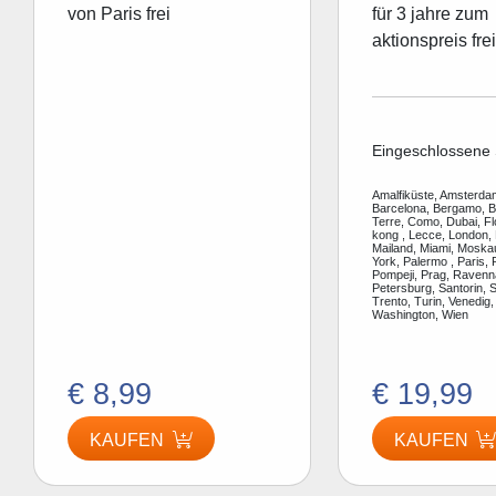
von Paris frei
für 3 jahre zum
aktionspreis frei
Eingeschlossene 
Amalfiküste, Amsterdam
Barcelona, Bergamo, Be
Terre, Como, Dubai, F
kong , Lecce, London, 
Mailand, Miami, Moska
York, Palermo , Paris, 
Pompeji, Prag, Ravenn
Petersburg, Santorin, S
Trento, Turin, Venedig,
Washington, Wien
€ 8,99
€ 19,99
KAUFEN
KAUFEN