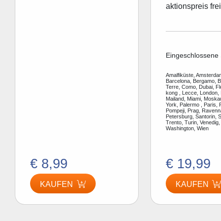
aktionspreis frei
Eingeschlossene 
Amalfiküste, Amsterdam
Barcelona, Bergamo, Be
Terre, Como, Dubai, F
kong , Lecce, London, 
Mailand, Miami, Moska
York, Palermo , Paris, 
Pompeji, Prag, Ravenn
Petersburg, Santorin, S
Trento, Turin, Venedig,
Washington, Wien
€ 8,99
€ 19,99
KAUFEN
KAUFEN