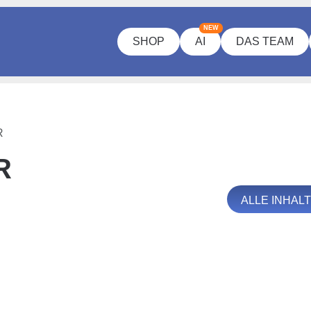
NEW
SHOP
AI
DAS TEAM
R
R
ALLE INHAL