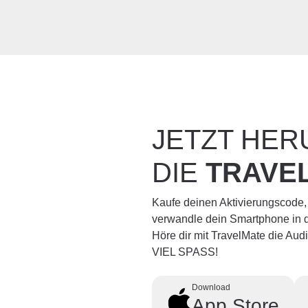
JETZT HE
DIE
TRAVE
Kaufe deinen Aktivierungscode,
verwandle dein Smartphone in d
Höre dir mit TravelMate die Au
VIEL SPASS!
Download
App Store