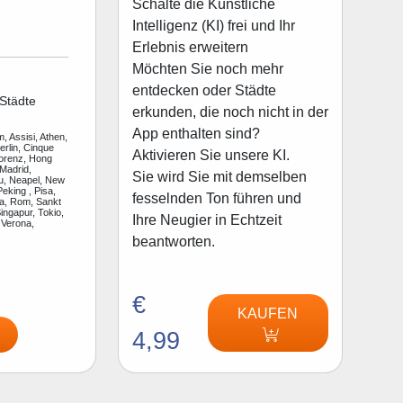
Schalte die Künstliche
Intelligenz (KI) frei und Ihr
Erlebnis erweitern
Möchten Sie noch mehr
entdecken oder Städte
Städte
erkunden, die noch nicht in der
App enthalten sind?
, Assisi, Athen,
rlin, Cinque
Aktivieren Sie unsere KI.
lorenz, Hong
Madrid,
Sie wird Sie mit demselben
u, Neapel, New
Peking , Pisa,
fesselnden Ton führen und
a, Rom, Sankt
ingapur, Tokio,
Ihre Neugier in Echtzeit
 Verona,
beantworten.
€
KAUFEN
4,99