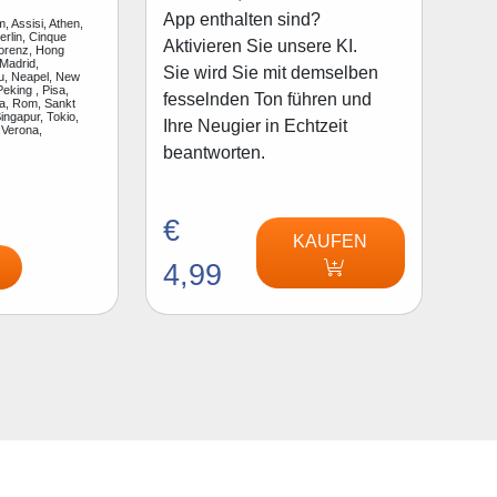
App enthalten sind?
, Assisi, Athen,
rlin, Cinque
Aktivieren Sie unsere KI.
lorenz, Hong
Madrid,
Sie wird Sie mit demselben
u, Neapel, New
Peking , Pisa,
fesselnden Ton führen und
a, Rom, Sankt
ingapur, Tokio,
Ihre Neugier in Echtzeit
 Verona,
beantworten.
€
KAUFEN
4,99