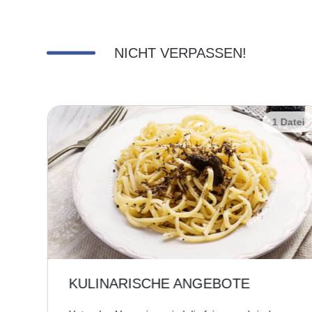
NICHT VERPASSEN!
Datei
1 Datei
KULINARISCHE ANGEBOTE