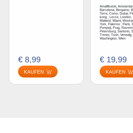
Amalfiküste, Amsterdam
Barcelona, Bergamo, Be
Terre, Como, Dubai, F
kong , Lecce, London, 
Mailand, Miami, Moska
York, Palermo , Paris, 
Pompeji, Prag, Ravenn
Petersburg, Santorin, S
Trento, Turin, Venedig,
Washington, Wien
€ 8,99
€ 19,99
KAUFEN
KAUFEN