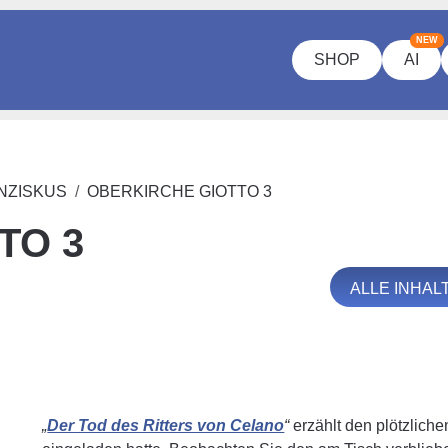
NEW
SHOP
AI
ANZISKUS
OBERKIRCHE GIOTTO 3
TO 3
ALLE INHAL
„
Der Tod des Ritters von Celano
“
erzählt den plötzlich