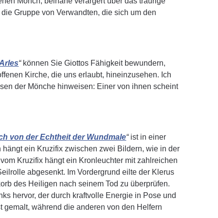
enen Mönch, beinahe verärgert über das traurige
d die Gruppe von Verwandten, die sich um den
Arles
“
können Sie Giottos Fähigkeit bewundern,
fenen Kirche, die uns erlaubt, hineinzusehen. Ich
isen der Mönche hinweisen: Einer von ihnen scheint
ch von der Echtheit der Wundmale
“
ist in einer
ängt ein Kruzifix zwischen zwei Bildern, wie in der
 vom Kruzifix hängt ein Kronleuchter mit zahlreichen
ilrolle abgesenkt. Im Vordergrund eilte der Klerus
rb des Heiligen nach seinem Tod zu überprüfen.
inks hervor, der durch kraftvolle Energie in Pose und
bst gemalt, während die anderen von den Helfern