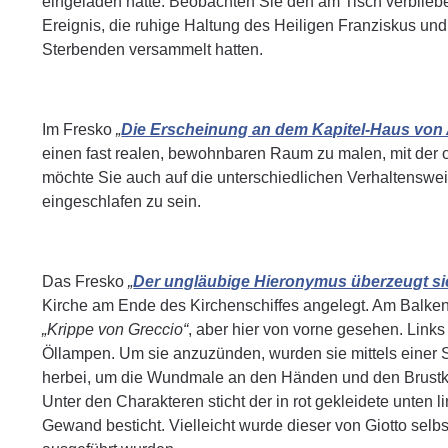
eingeladen hatte. Beobachten Sie den am Tisch verblieb
Ereignis, die ruhige Haltung des Heiligen Franziskus un
Sterbenden versammelt hatten.
Im Fresko
„
Die Erscheinung an dem Kapitel-Haus von 
einen fast realen, bewohnbaren Raum zu malen, mit der of
möchte Sie auch auf die unterschiedlichen Verhaltenswe
eingeschlafen zu sein.
Das Fresko
„
Der ungläubige Hieronymus überzeugt si
Kirche am Ende des Kirchenschiffes angelegt. Am Balken h
„Krippe von Greccio“
, aber hier von vorne gesehen. Links
Öllampen. Um sie anzuzünden, wurden sie mittels einer Se
herbei, um die Wundmale an den Händen und den Brustko
Unter den Charakteren sticht der in rot gekleidete unten l
Gewand besticht. Vielleicht wurde dieser von Giotto sel