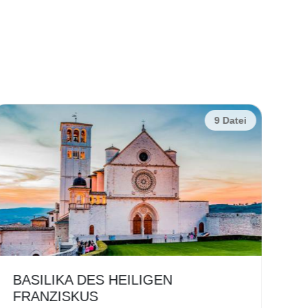
9 Datei
BASILIKA DES HEILIGEN
G
FRANZISKUS
F