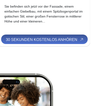
Sie befinden sich jetzt vor der Fassade, einem
Vor
einfachen Giebelbau, mit einem Spitzbogenportal im
Kir
gotischen Stil, einer großen Fensterrose in mittlerer
Sie
Höhe und einer kleineren...
lat
30 SEKUNDEN KOSTENLOS ANHÖREN
3