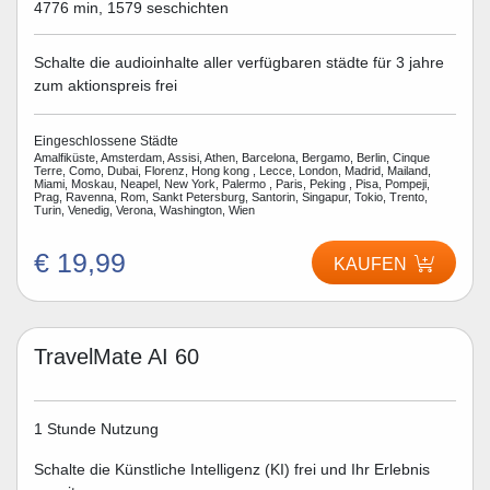
4776 min, 1579 seschichten
Schalte die audioinhalte aller verfügbaren städte für 3 jahre
zum aktionspreis frei
Eingeschlossene Städte
Amalfiküste, Amsterdam, Assisi, Athen, Barcelona, Bergamo, Berlin, Cinque
Terre, Como, Dubai, Florenz, Hong kong , Lecce, London, Madrid, Mailand,
Miami, Moskau, Neapel, New York, Palermo , Paris, Peking , Pisa, Pompeji,
Prag, Ravenna, Rom, Sankt Petersburg, Santorin, Singapur, Tokio, Trento,
Turin, Venedig, Verona, Washington, Wien
€ 19,99
KAUFEN
TravelMate AI 60
1 Stunde Nutzung
Schalte die Künstliche Intelligenz (KI) frei und Ihr Erlebnis