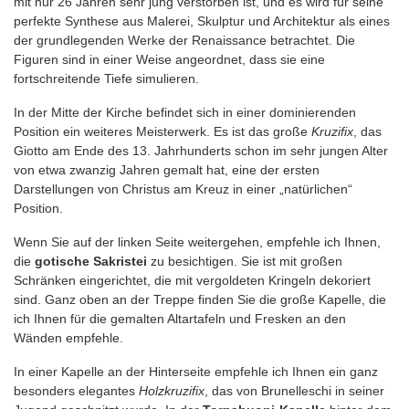
mit nur 26 Jahren sehr jung verstorben ist, und es wird für seine
perfekte Synthese aus Malerei, Skulptur und Architektur als eines
der grundlegenden Werke der Renaissance betrachtet. Die
Figuren sind in einer Weise angeordnet, dass sie eine
fortschreitende Tiefe simulieren.
In der Mitte der Kirche befindet sich in einer dominierenden
Position ein weiteres Meisterwerk. Es ist das große
Kruzifix
, das
Giotto am Ende des 13. Jahrhunderts schon im sehr jungen Alter
von etwa zwanzig Jahren gemalt hat, eine der ersten
Darstellungen von Christus am Kreuz in einer „natürlichen“
Position.
Wenn Sie auf der linken Seite weitergehen, empfehle ich Ihnen,
die
gotische Sakristei
zu besichtigen. Sie ist mit großen
Schränken eingerichtet, die mit vergoldeten Kringeln dekoriert
sind. Ganz oben an der Treppe finden Sie die große Kapelle, die
ich Ihnen für die gemalten Altartafeln und Fresken an den
Wänden empfehle.
In einer Kapelle an der Hinterseite empfehle ich Ihnen ein ganz
besonders elegantes
Holzkruzifix
, das von Brunelleschi in seiner