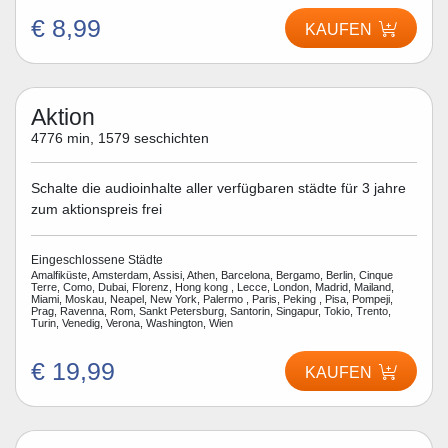
€ 8,99
KAUFEN
Aktion
4776 min, 1579 seschichten
Schalte die audioinhalte aller verfügbaren städte für 3 jahre
zum aktionspreis frei
Eingeschlossene Städte
Amalfiküste, Amsterdam, Assisi, Athen, Barcelona, Bergamo, Berlin, Cinque
Terre, Como, Dubai, Florenz, Hong kong , Lecce, London, Madrid, Mailand,
Miami, Moskau, Neapel, New York, Palermo , Paris, Peking , Pisa, Pompeji,
Prag, Ravenna, Rom, Sankt Petersburg, Santorin, Singapur, Tokio, Trento,
Turin, Venedig, Verona, Washington, Wien
€ 19,99
KAUFEN