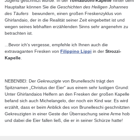
Jugend geschnitzt wurde. In der
Tornabuoni-Kapelle
hinter dem
Hauptaltar können Sie die
Geschichten des Heiligen Johannes
des Täufers
bewundern, einen großen Freskenzyklus von
Ghirlandaio, der in die Realität seiner Zeit eingebettet ist und
wegen seines lebhaften erzählenden Sinns sehr angenehm zu
betrachten ist.
...Bevor ich's vergesse, empfehle ich Ihnen auch die
extravaganten Fresken von
Filippino Lippi
in der
Strozzi-
Kapelle
.
NEBENBEI: Der
Gekreuzigte
von Brunelleschi trägt den
Spitznamen „Christus der Eier“ aus einem sehr lustigen Grund:
Unter Ghirlandaios Helfern an den Fresken der großen Kapelle
befand sich auch Michelangelo, der noch ein Kind war. Es wird
erzählt, dass er beim Anblick des von Brunelleschi geschnitzten
Gekreuzigten in einer Geste der Überraschung seine Arme hob
und dabei die Eier fallen ließ, die er in seiner Schürze hatte!