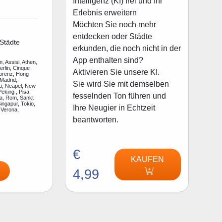
Intelligenz (KI) frei und Ihr
Erlebnis erweitern
Möchten Sie noch mehr
entdecken oder Städte
Städte
erkunden, die noch nicht in der
App enthalten sind?
, Assisi, Athen,
rlin, Cinque
Aktivieren Sie unsere KI.
lorenz, Hong
Madrid,
Sie wird Sie mit demselben
u, Neapel, New
Peking , Pisa,
fesselnden Ton führen und
a, Rom, Sankt
ingapur, Tokio,
Ihre Neugier in Echtzeit
 Verona,
beantworten.
€
KAUFEN
4,99