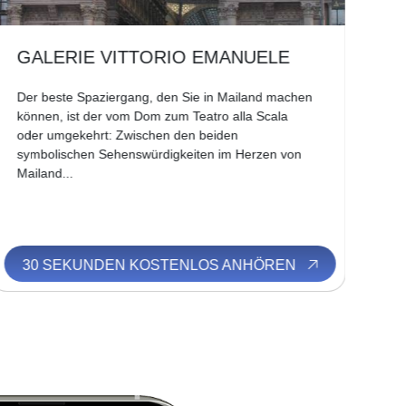
GALERIE VITTORIO EMANUELE
L
Der beste Spaziergang, den Sie in Mailand machen
Bev
können, ist der vom Dom zum Teatro alla Scala
Pla
oder umgekehrt: Zwischen den beiden
Den
symbolischen Sehenswürdigkeiten im Herzen von
Be
Mailand...
bew
30 SEKUNDEN KOSTENLOS ANHÖREN
3