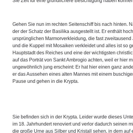
Sie Zeit für eine gründlichere Besichtigung haben könn
Gehen Sie nun im rechten Seitenschiff bis nach hinten. N
der der Schatz der Basilika ausgestellt ist. Er enthält 
ursprünglichen Marmorverkleidung, die fast zweitausend 
und die Kuppel mit Mosaiken verkleidet und alles ist so g
Hauptstadt des Reiches und eine der wichtigsten christlic
auf das Porträt von Sankt Ambrogio achten, weil er hier
ungewöhnlich jung erscheint: Er hat hier einen ganz and
er das Aussehen eines alten Mannes mit einem buschigen
Pause und gehen in die Krypta.
Sie befinden sich in der Krypta. Leider wurde dieses Unt
im 18. Jahrhundert renoviert und verlor dadurch seinen mi
die große Urne aus Silber und Kristall sehen, in dem au