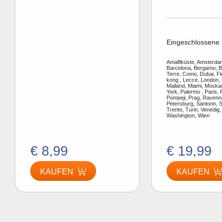
Eingeschlossene 
Amalfiküste, Amsterdam
Barcelona, Bergamo, Be
Terre, Como, Dubai, F
kong , Lecce, London, 
Mailand, Miami, Moska
York, Palermo , Paris, 
Pompeji, Prag, Ravenn
Petersburg, Santorin, S
Trento, Turin, Venedig,
Washington, Wien
€ 8,99
€ 19,99
KAUFEN
KAUFEN