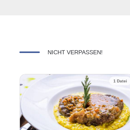
NICHT VERPASSEN!
Datei
1 Datei