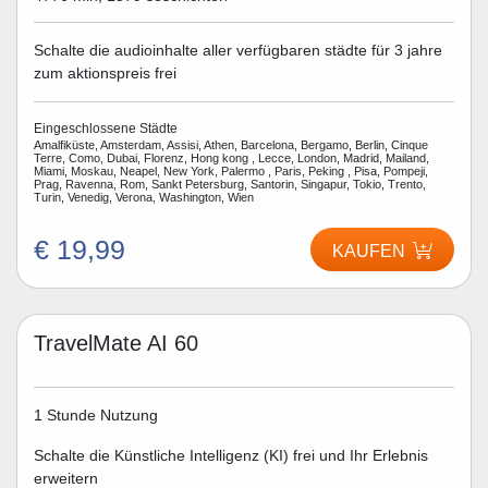
Schalte die audioinhalte aller verfügbaren städte für 3 jahre
zum aktionspreis frei
Eingeschlossene Städte
Amalfiküste, Amsterdam, Assisi, Athen, Barcelona, Bergamo, Berlin, Cinque
Terre, Como, Dubai, Florenz, Hong kong , Lecce, London, Madrid, Mailand,
Miami, Moskau, Neapel, New York, Palermo , Paris, Peking , Pisa, Pompeji,
Prag, Ravenna, Rom, Sankt Petersburg, Santorin, Singapur, Tokio, Trento,
Turin, Venedig, Verona, Washington, Wien
€ 19,99
KAUFEN
TravelMate AI 60
1 Stunde Nutzung
Schalte die Künstliche Intelligenz (KI) frei und Ihr Erlebnis
erweitern