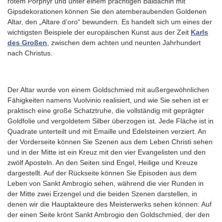
rotem Porphyr und unter einem prächtigen Baldachin mit
Gipsdekorationen können Sie den atemberaubenden Goldenen
Altar, den „Altare d’oro“ bewundern. Es handelt sich um eines der
wichtigsten Beispiele der europäischen Kunst aus der Zeit
Karls
des Großen
, zwischen dem achten und neunten Jahrhundert
nach Christus.
Der Altar wurde von einem Goldschmied mit außergewöhnlichen
Fähigkeiten namens Vuolvinio realisiert, und wie Sie sehen ist er
praktisch eine große Schatztruhe, die vollständig mit geprägter
Goldfolie und vergoldetem Silber überzogen ist. Jede Fläche ist in
Quadrate unterteilt und mit Emaille und Edelsteinen verziert. An
der Vorderseite können Sie Szenen aus dem Leben Christi sehen
und in der Mitte ist ein Kreuz mit den vier Evangelisten und den
zwölf Aposteln. An den Seiten sind Engel, Heilige und Kreuze
dargestellt. Auf der Rückseite können Sie Episoden aus dem
Leben von Sankt Ambrogio sehen, während die vier Runden in
der Mitte zwei Erzengel und die beiden Szenen darstellen, in
denen wir die Hauptakteure des Meisterwerks sehen können: Auf
der einen Seite krönt Sankt Ambrogio den Goldschmied, der den