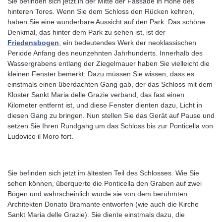
Sie befinden sich jetzt in der Mitte der Fassade in Höhe des
hinteren Tores. Wenn Sie dem Schloss den Rücken kehren,
haben Sie eine wunderbare Aussicht auf den Park. Das schöne
Denkmal, das hinter dem Park zu sehen ist, ist der
Friedensbogen
, ein bedeutendes Werk der neoklassischen
Periode Anfang des neunzehnten Jahrhunderts. Innerhalb des
Wassergrabens entlang der Ziegelmauer haben Sie vielleicht die
kleinen Fenster bemerkt: Dazu müssen Sie wissen, dass es
einstmals einen überdachten Gang gab, der das Schloss mit dem
Kloster Sankt Maria delle Grazie verband, das fast einen
Kilometer entfernt ist, und diese Fenster dienten dazu, Licht in
diesen Gang zu bringen. Nun stellen Sie das Gerät auf Pause und
setzen Sie Ihren Rundgang um das Schloss bis zur Ponticella von
Ludovico il Moro fort.
Sie befinden sich jetzt im ältesten Teil des Schlosses. Wie Sie
sehen können, überquerte die Ponticella den Graben auf zwei
Bögen und wahrscheinlich wurde sie von dem berühmten
Architekten Donato Bramante entworfen (wie auch die Kirche
Sankt Maria delle Grazie). Sie diente einstmals dazu, die