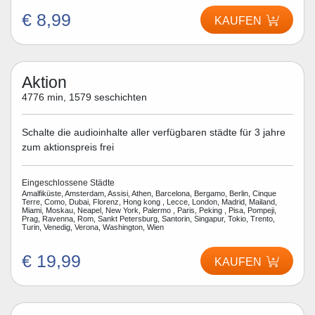
€ 8,99
KAUFEN
Aktion
4776 min, 1579 seschichten
Schalte die audioinhalte aller verfügbaren städte für 3 jahre
zum aktionspreis frei
Eingeschlossene Städte
Amalfiküste, Amsterdam, Assisi, Athen, Barcelona, Bergamo, Berlin, Cinque
Terre, Como, Dubai, Florenz, Hong kong , Lecce, London, Madrid, Mailand,
Miami, Moskau, Neapel, New York, Palermo , Paris, Peking , Pisa, Pompeji,
Prag, Ravenna, Rom, Sankt Petersburg, Santorin, Singapur, Tokio, Trento,
Turin, Venedig, Verona, Washington, Wien
€ 19,99
KAUFEN