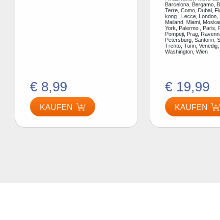
Barcelona, Bergamo, Be
Terre, Como, Dubai, F
kong , Lecce, London, 
Mailand, Miami, Moska
York, Palermo , Paris, 
Pompeji, Prag, Ravenn
Petersburg, Santorin, S
Trento, Turin, Venedig,
Washington, Wien
€ 8,99
€ 19,99
KAUFEN
KAUFEN