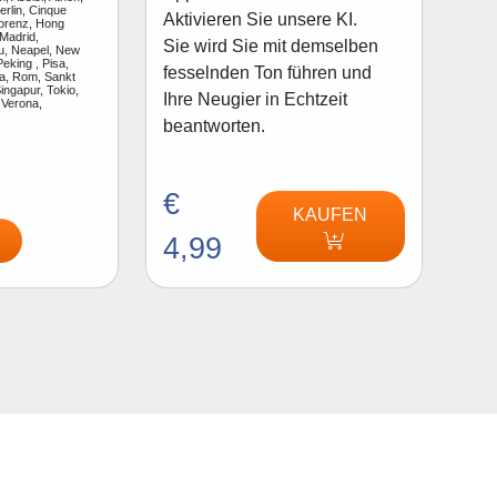
rlin, Cinque
Aktivieren Sie unsere KI.
lorenz, Hong
Madrid,
Sie wird Sie mit demselben
u, Neapel, New
Peking , Pisa,
fesselnden Ton führen und
a, Rom, Sankt
ingapur, Tokio,
Ihre Neugier in Echtzeit
 Verona,
beantworten.
€
KAUFEN
4,99