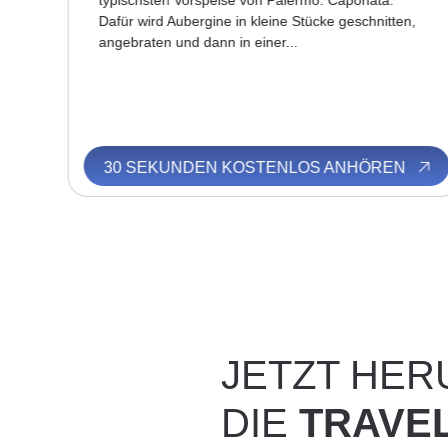
typischsten Vorspeise von Palermo: Caponata.
 und
Dafür wird Aubergine in kleine Stücke geschnitten,
angebraten und dann in einer...
N
30 SEKUNDEN KOSTENLOS ANHÖREN
JETZT HE
DIE
TRAVE