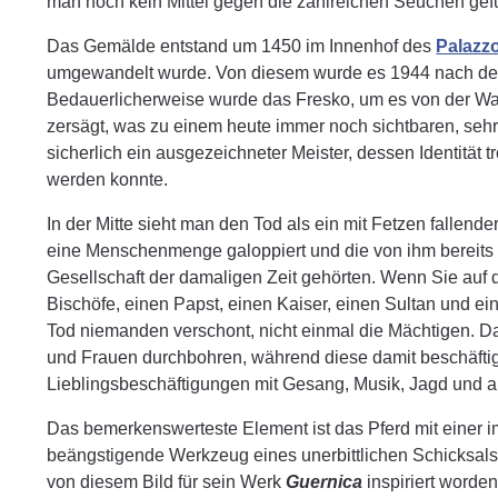
man noch kein Mittel gegen die zahlreichen Seuchen gef
Das Gemälde entstand um 1450 im Innenhof des
Palazzo
umgewandelt wurde. Von diesem wurde es 1944 nach der
Bedauerlicherweise wurde das Fresko, um es von der Wand
zersägt, was zu einem heute immer noch sichtbaren, sehr
sicherlich ein ausgezeichneter Meister, dessen Identität t
werden konnte.
In der Mitte sieht man den Tod als ein mit Fetzen fallend
eine Menschenmenge galoppiert und die von ihm bereits Ge
Gesellschaft der damaligen Zeit gehörten. Wenn Sie auf
Bischöfe, einen Papst, einen Kaiser, einen Sultan und ei
Tod niemanden verschont, nicht einmal die Mächtigen. Da
und Frauen durchbohren, während diese damit beschäftigt
Lieblingsbeschäftigungen mit Gesang, Musik, Jagd und 
Das bemerkenswerteste Element ist das Pferd mit einer
beängstigende Werkzeug eines unerbittlichen Schicksals i
von diesem Bild für sein Werk
Guernica
inspiriert worden