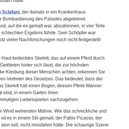
unden hatte.
 Sclafani
, der damals in ein Krankenhaus
 Bombardierung des Palastes abgetrennt.
, auf die es gemalt war, abzutrennen, in vier Teile
 schlechten Ergebnis führte. Sein Schöpfer war
rotz vieler Nachforschungen noch nicht festgestellt
er Haut bedecktes Skelett, das auf einem Pferd durch
töteten hinter sich lässt, die zur höchsten
 die Kleidung dieser Menschen achten, erkennen Sie
nen Vertreter des Gesetzes. Das bedeutet, dass der
s Skelett hält einen Bogen, dessen Pfeile Männer
 sind, in einem Garten ihren
anmutigen Liebesspielen nachzugehen.
 im Wind wehenden Mähne. Wie das schreckliche und
st es in einem Stil gemalt, der Pablo Picasso, der
 sein soll, nicht missfallen hätte. Die schaurige Szene