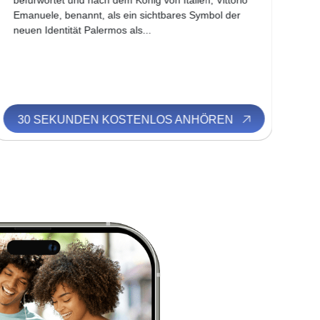
befürwortet und nach dem König von Italien, Vittorio
Hei
Emanuele, benannt, als ein sichtbares Symbol der
auf
neuen Identität Palermos als...
nor
zwi
30 SEKUNDEN KOSTENLOS ANHÖREN
3