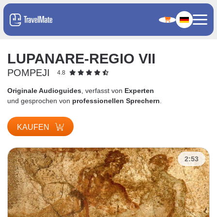
LUPANARE-REGIO VII
POMPEJI
4.8
Originale Audioguides
, verfasst von
Experten
und gesprochen von
professionellen Sprechern
.
KAUFEN
2:53