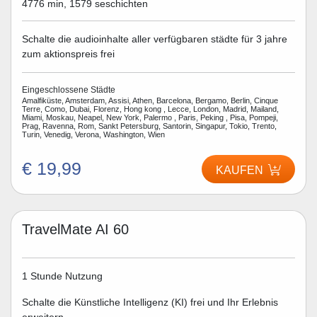
4776 min, 1579 seschichten
Schalte die audioinhalte aller verfügbaren städte für 3 jahre
zum aktionspreis frei
Eingeschlossene Städte
Amalfiküste, Amsterdam, Assisi, Athen, Barcelona, Bergamo, Berlin, Cinque
Terre, Como, Dubai, Florenz, Hong kong , Lecce, London, Madrid, Mailand,
Miami, Moskau, Neapel, New York, Palermo , Paris, Peking , Pisa, Pompeji,
Prag, Ravenna, Rom, Sankt Petersburg, Santorin, Singapur, Tokio, Trento,
Turin, Venedig, Verona, Washington, Wien
€ 19,99
KAUFEN
TravelMate AI 60
1 Stunde Nutzung
Schalte die Künstliche Intelligenz (KI) frei und Ihr Erlebnis