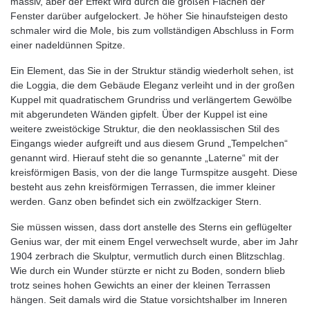
massiv, aber der Effekt wird durch die großen Flächen der
Fenster darüber aufgelockert. Je höher Sie hinaufsteigen desto
schmaler wird die Mole, bis zum vollständigen Abschluss in Form
einer nadeldünnen Spitze.
Ein Element, das Sie in der Struktur ständig wiederholt sehen, ist
die Loggia, die dem Gebäude Eleganz verleiht und in der großen
Kuppel mit quadratischem Grundriss und verlängertem Gewölbe
mit abgerundeten Wänden gipfelt. Über der Kuppel ist eine
weitere zweistöckige Struktur, die den neoklassischen Stil des
Eingangs wieder aufgreift und aus diesem Grund „Tempelchen“
genannt wird. Hierauf steht die so genannte „Laterne“ mit der
kreisförmigen Basis, von der die lange Turmspitze ausgeht. Diese
besteht aus zehn kreisförmigen Terrassen, die immer kleiner
werden. Ganz oben befindet sich ein zwölfzackiger Stern.
Sie müssen wissen, dass dort anstelle des Sterns ein geflügelter
Genius war, der mit einem Engel verwechselt wurde, aber im Jahr
1904 zerbrach die Skulptur, vermutlich durch einen Blitzschlag.
Wie durch ein Wunder stürzte er nicht zu Boden, sondern blieb
trotz seines hohen Gewichts an einer der kleinen Terrassen
hängen. Seit damals wird die Statue vorsichtshalber im Inneren