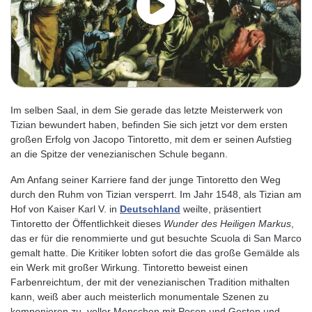
Im selben Saal, in dem Sie gerade das letzte Meisterwerk von
Tizian bewundert haben, befinden Sie sich jetzt vor dem ersten
großen Erfolg von Jacopo Tintoretto, mit dem er seinen Aufstieg
an die Spitze der venezianischen Schule begann.
Am Anfang seiner Karriere fand der junge Tintoretto den Weg
durch den Ruhm von Tizian versperrt. Im Jahr 1548, als Tizian am
Hof ​​von Kaiser Karl V. in
Deutschland
weilte, präsentiert
Tintoretto der Öffentlichkeit dieses
Wunder des Heiligen Markus
,
das er für die renommierte und gut besuchte Scuola di San Marco
gemalt hatte. Die Kritiker lobten sofort die das große Gemälde als
ein Werk mit großer Wirkung. Tintoretto beweist einen
Farbenreichtum, der mit der venezianischen Tradition mithalten
kann, weiß aber auch meisterlich monumentale Szenen zu
komponieren zu, voller Menschen mit Posen und Gesten und