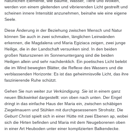
natürlichen Elemente, wie Bäume, Wasser, Tiere und Wolken,
werden von einem gleitenden und vibrierenden Licht gestreift und
scheinen innere Intensität anzunehmen, beinahe wie eine eigene
Seele.
Diese Änderung in der Beziehung zwischen Mensch und Natur
können Sie auch in zwei schmalen, länglichen Leinwänden
erkennen, die Magdalena und Maria Egiziaca zeigen, zwei junge
Heilige, die in der Landschaft versunken sind. In den beiden
großen Naturszenen im Sonnenuntergang sind die beiden
Heiligen allein und sehr nachdenklich. Ein poetisches Licht belebt
die im Wind bewegten Blätter, die Reflexe des Wassers und die
verblassenden Horizonte: Es ist das geheimnisvolle Licht, das ihre
faszinierende Ruhe schützt.
Gehen Sie nun weiter zur
Verkündigung. Sie
ist in einem ganz
neuen Blickwinkel dargestellt: von oben nach unten. Der Engel
dringt in das einfache Haus der Maria ein, zwischen schäbigen
Ziegelmauern und Stühlen mit durchgesessenem Strohsitz. Die
Geburt Christi
spielt sich in einer Hütte mit zwei Ebenen ap, wobei
sich die Hirten befinden und Maria mit dem Neugeborenen oben
in einer Art Heuboden unter einer komplizierten Balkendecke.