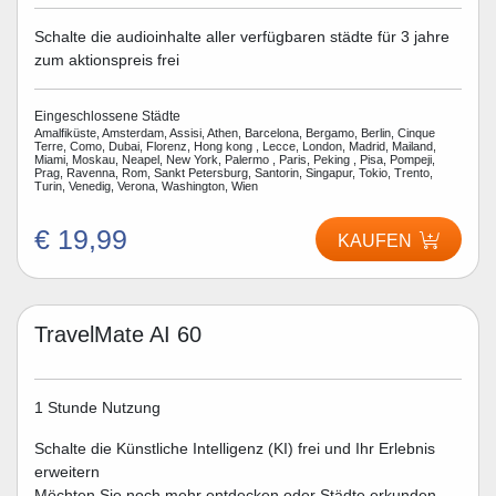
Schalte die audioinhalte aller verfügbaren städte für 3 jahre
zum aktionspreis frei
Eingeschlossene Städte
Amalfiküste, Amsterdam, Assisi, Athen, Barcelona, Bergamo, Berlin, Cinque
Terre, Como, Dubai, Florenz, Hong kong , Lecce, London, Madrid, Mailand,
Miami, Moskau, Neapel, New York, Palermo , Paris, Peking , Pisa, Pompeji,
Prag, Ravenna, Rom, Sankt Petersburg, Santorin, Singapur, Tokio, Trento,
Turin, Venedig, Verona, Washington, Wien
€ 19,99
KAUFEN
TravelMate AI 60
1 Stunde Nutzung
Schalte die Künstliche Intelligenz (KI) frei und Ihr Erlebnis
erweitern
Möchten Sie noch mehr entdecken oder Städte erkunden,