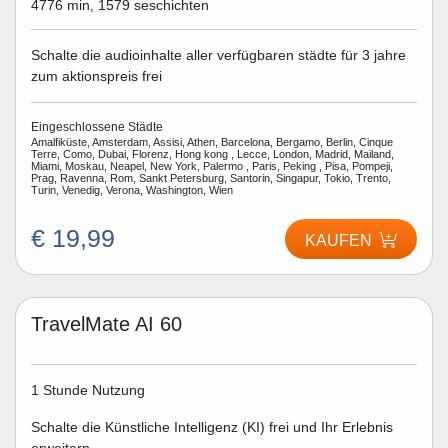
4776 min, 1579 seschichten
Schalte die audioinhalte aller verfügbaren städte für 3 jahre
zum aktionspreis frei
Eingeschlossene Städte
Amalfiküste, Amsterdam, Assisi, Athen, Barcelona, Bergamo, Berlin, Cinque
Terre, Como, Dubai, Florenz, Hong kong , Lecce, London, Madrid, Mailand,
Miami, Moskau, Neapel, New York, Palermo , Paris, Peking , Pisa, Pompeji,
Prag, Ravenna, Rom, Sankt Petersburg, Santorin, Singapur, Tokio, Trento,
Turin, Venedig, Verona, Washington, Wien
€ 19,99
KAUFEN
TravelMate AI 60
1 Stunde Nutzung
Schalte die Künstliche Intelligenz (KI) frei und Ihr Erlebnis