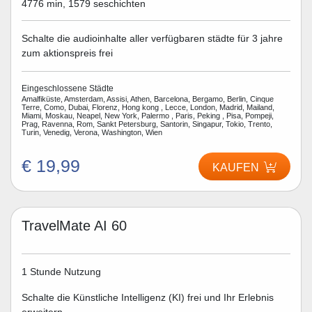
4776 min, 1579 seschichten
Schalte die audioinhalte aller verfügbaren städte für 3 jahre
zum aktionspreis frei
Eingeschlossene Städte
Amalfiküste, Amsterdam, Assisi, Athen, Barcelona, Bergamo, Berlin, Cinque
Terre, Como, Dubai, Florenz, Hong kong , Lecce, London, Madrid, Mailand,
Miami, Moskau, Neapel, New York, Palermo , Paris, Peking , Pisa, Pompeji,
Prag, Ravenna, Rom, Sankt Petersburg, Santorin, Singapur, Tokio, Trento,
Turin, Venedig, Verona, Washington, Wien
€ 19,99
KAUFEN
TravelMate AI 60
1 Stunde Nutzung
Schalte die Künstliche Intelligenz (KI) frei und Ihr Erlebnis