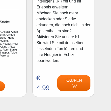
Intelligenz (KI) frei und Ihr
Erlebnis erweitern
Möchten Sie noch mehr
entdecken oder Städte
Städte
erkunden, die noch nicht in der
App enthalten sind?
, Assisi, Athen,
rlin, Cinque
Aktivieren Sie unsere KI.
lorenz, Hong
Madrid,
Sie wird Sie mit demselben
u, Neapel, New
Peking , Pisa,
fesselnden Ton führen und
a, Rom, Sankt
ingapur, Tokio,
Ihre Neugier in Echtzeit
 Verona,
beantworten.
€
KAUFEN
4,99