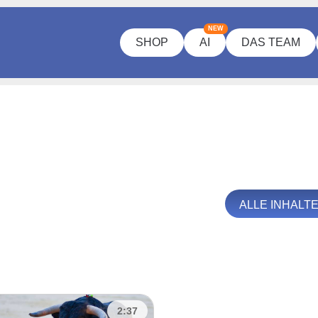
NEW
SHOP
AI
DAS TEAM
ALLE INHALT
2:37