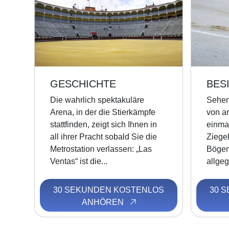
GESCHICHTE
BES
Die wahrlich spektakuläre
Sehen
Arena, in der die Stierkämpfe
von a
stattfinden, zeigt sich Ihnen in
einma
all ihrer Pracht sobald Sie die
Ziege
Metrostation verlassen: „Las
Bögen
Ventas“ ist die...
allgeg
30 SEKUNDEN KOSTENLOS
30 
ANHÖREN