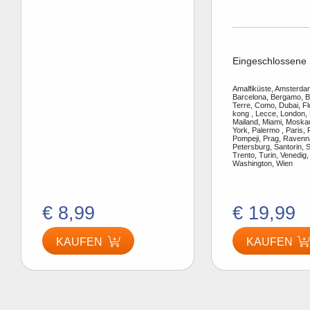
Eingeschlossene 
Amalfiküste, Amsterdam
Barcelona, Bergamo, Be
Terre, Como, Dubai, F
kong , Lecce, London, 
Mailand, Miami, Moska
York, Palermo , Paris, 
Pompeji, Prag, Ravenn
Petersburg, Santorin, S
Trento, Turin, Venedig,
Washington, Wien
€ 8,99
€ 19,99
KAUFEN
KAUFEN