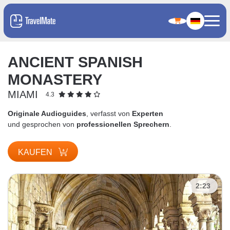
ANCIENT SPANISH
MONASTERY
MIAMI
4.3
Originale Audioguides
, verfasst von
Experten
und gesprochen von
professionellen Sprechern
.
KAUFEN
2:23