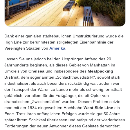
Dank einer genialen städtebaulichen Umstrukturierung wurde die
High Line zur berühmtesten stillgelegten Eisenbahnlinie der
Vereinigten Staaten von
Amerika
.
Lassen Sie uns jedoch bei den Ursprüngen Anfang des 20.
Jahrhunderts beginnen, als dieses Gebiet von Manhattan im
Umkreis von
Chelsea
und insbesondere des
Meatpacking
District
, dem sogenannten „Schlachthausdistrikt“, sowohl stark
industrialisiert als auch besonders rückständig war; zudem war
der Transport der Waren zu Lande mehr als schwierig, ernsthaft
gefährlich, vor allem für die Fußgänger, die oft Opfer von
dramatischen „Zwischenfällen“ wurden. Diesem Problem setzte
man mit der 1934 eingeweihten Hochbahn
West Side Line
ein
Ende. Trotz ihres anfänglichen Erfolges wurde sie gut 50 Jahre
später ihrem Schicksal überlassen und aufgrund der wiederholten
Forderungen der neuen Anwohner dieses Gebietes demontiert.