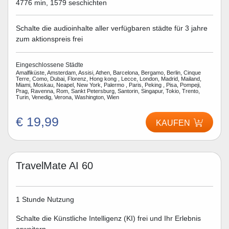
4776 min, 1579 seschichten
Schalte die audioinhalte aller verfügbaren städte für 3 jahre
zum aktionspreis frei
Eingeschlossene Städte
Amalfiküste, Amsterdam, Assisi, Athen, Barcelona, Bergamo, Berlin, Cinque
Terre, Como, Dubai, Florenz, Hong kong , Lecce, London, Madrid, Mailand,
Miami, Moskau, Neapel, New York, Palermo , Paris, Peking , Pisa, Pompeji,
Prag, Ravenna, Rom, Sankt Petersburg, Santorin, Singapur, Tokio, Trento,
Turin, Venedig, Verona, Washington, Wien
€ 19,99
KAUFEN
TravelMate AI 60
1 Stunde Nutzung
Schalte die Künstliche Intelligenz (KI) frei und Ihr Erlebnis