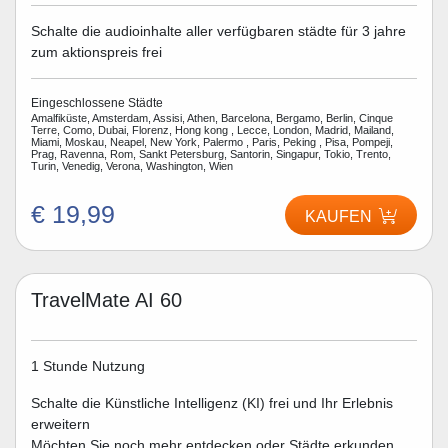
Schalte die audioinhalte aller verfügbaren städte für 3 jahre
zum aktionspreis frei
Eingeschlossene Städte
Amalfiküste, Amsterdam, Assisi, Athen, Barcelona, Bergamo, Berlin, Cinque
Terre, Como, Dubai, Florenz, Hong kong , Lecce, London, Madrid, Mailand,
Miami, Moskau, Neapel, New York, Palermo , Paris, Peking , Pisa, Pompeji,
Prag, Ravenna, Rom, Sankt Petersburg, Santorin, Singapur, Tokio, Trento,
Turin, Venedig, Verona, Washington, Wien
€ 19,99
KAUFEN
TravelMate AI 60
1 Stunde Nutzung
Schalte die Künstliche Intelligenz (KI) frei und Ihr Erlebnis
erweitern
Möchten Sie noch mehr entdecken oder Städte erkunden,