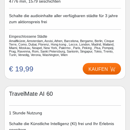
4776 min, 1579 seschichten
Schalte die audioinhalte aller verfügbaren städte für 3 jahre
zum aktionspreis frei
Eingeschlossene Städte
Amalfiküste, Amsterdam, Assisi, Athen, Barcelona, Bergamo, Berlin, Cinque
Terre, Como, Dubai, Florenz, Hong kong , Lecce, London, Madrid, Mailand,
Miami, Moskau, Neapel, New York, Palermo , Paris, Peking , Pisa, Pompeji,
Prag, Ravenna, Rom, Sankt Petersburg, Santorin, Singapur, Tokio, Trento,
Turin, Venedig, Verona, Washington, Wien
€ 19,99
KAUFEN
TravelMate AI 60
1 Stunde Nutzung
Schalte die Künstliche Intelligenz (KI) frei und Ihr Erlebnis
erweitern