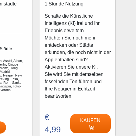
1 Stunde Nutzung
n städte
Schalte die Künstliche
Intelligenz (KI) frei und Ihr
Erlebnis erweitern
Möchten Sie noch mehr
entdecken oder Städte
Städte
erkunden, die noch nicht in der
App enthalten sind?
, Assisi, Athen,
rlin, Cinque
Aktivieren Sie unsere KI.
lorenz, Hong
Madrid,
Sie wird Sie mit demselben
u, Neapel, New
Peking , Pisa,
fesselnden Ton führen und
a, Rom, Sankt
ingapur, Tokio,
Ihre Neugier in Echtzeit
 Verona,
beantworten.
€
KAUFEN
4,99