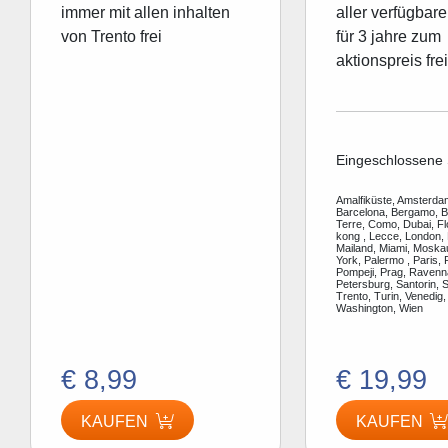
immer mit allen inhalten
aller verfügbare
von Trento frei
für 3 jahre zum
aktionspreis frei
Eingeschlossene 
Amalfiküste, Amsterdam
Barcelona, Bergamo, Be
Terre, Como, Dubai, F
kong , Lecce, London, 
Mailand, Miami, Moska
York, Palermo , Paris, 
Pompeji, Prag, Ravenn
Petersburg, Santorin, S
Trento, Turin, Venedig,
Washington, Wien
€ 8,99
€ 19,99
KAUFEN
KAUFEN