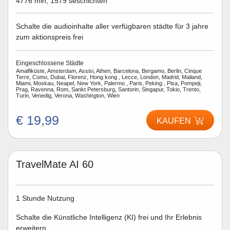
4776 min, 1579 seschichten
Schalte die audioinhalte aller verfügbaren städte für 3 jahre
zum aktionspreis frei
Eingeschlossene Städte
Amalfiküste, Amsterdam, Assisi, Athen, Barcelona, Bergamo, Berlin, Cinque
Terre, Como, Dubai, Florenz, Hong kong , Lecce, London, Madrid, Mailand,
Miami, Moskau, Neapel, New York, Palermo , Paris, Peking , Pisa, Pompeji,
Prag, Ravenna, Rom, Sankt Petersburg, Santorin, Singapur, Tokio, Trento,
Turin, Venedig, Verona, Washington, Wien
€ 19,99
KAUFEN
TravelMate AI 60
1 Stunde Nutzung
Schalte die Künstliche Intelligenz (KI) frei und Ihr Erlebnis
erweitern