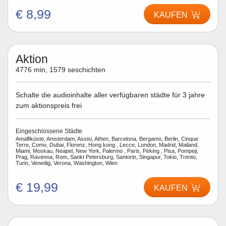
€ 8,99
KAUFEN
Aktion
4776 min, 1579 seschichten
Schalte die audioinhalte aller verfügbaren städte für 3 jahre
zum aktionspreis frei
Eingeschlossene Städte
Amalfiküste, Amsterdam, Assisi, Athen, Barcelona, Bergamo, Berlin, Cinque
Terre, Como, Dubai, Florenz, Hong kong , Lecce, London, Madrid, Mailand,
Miami, Moskau, Neapel, New York, Palermo , Paris, Peking , Pisa, Pompeji,
Prag, Ravenna, Rom, Sankt Petersburg, Santorin, Singapur, Tokio, Trento,
Turin, Venedig, Verona, Washington, Wien
€ 19,99
KAUFEN