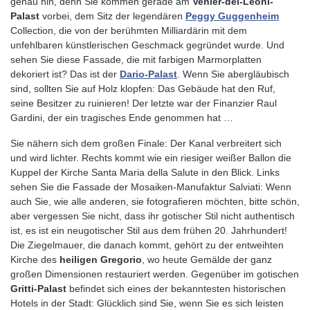
genau hin, denn Sie kommen gerade am
Venier-dei-Leoni-
Palast
vorbei, dem Sitz der legendären
Peggy Guggenheim
Collection, die von der berühmten Milliardärin mit dem
unfehlbaren künstlerischen Geschmack gegründet wurde. Und
sehen Sie diese Fassade, die mit farbigen Marmorplatten
dekoriert ist? Das ist der
Dario-Palast
. Wenn Sie abergläubisch
sind, sollten Sie auf Holz klopfen: Das Gebäude hat den Ruf,
seine Besitzer zu ruinieren! Der letzte war der Finanzier Raul
Gardini, der ein tragisches Ende genommen hat …
Sie nähern sich dem großen Finale: Der Kanal verbreitert sich
und wird lichter. Rechts kommt wie ein riesiger weißer Ballon die
Kuppel der Kirche Santa Maria della Salute in den Blick. Links
sehen Sie die Fassade der Mosaiken-Manufaktur Salviati: Wenn
auch Sie, wie alle anderen, sie fotografieren möchten, bitte schön,
aber vergessen Sie nicht, dass ihr gotischer Stil nicht authentisch
ist, es ist ein neugotischer Stil aus dem frühen 20. Jahrhundert!
Die Ziegelmauer, die danach kommt, gehört zu der entweihten
Kirche des
heiligen Gregorio
, wo heute Gemälde der ganz
großen Dimensionen restauriert werden. Gegenüber im gotischen
Gritti-Palast
befindet sich eines der bekanntesten historischen
Hotels in der Stadt: Glücklich sind Sie, wenn Sie es sich leisten