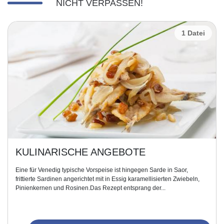
NICHT VERPASSEN!
1 Datei
ULINARISCHE ANGEBOTE
MA
e für Venedig typische Vorspeise ist hingegen Sarde in Saor,
In ein
ttierte Sardinen angerichtet mit in Essig karamellisierten Zwiebeln,
Markus
nienkernen und Rosinen.Das Rezept entsprang der...
wunder