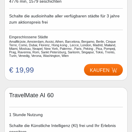
4776 min, 1579 seschichten
Schalte die audioinhalte aller verfügbaren städte für 3 jahre
zum aktionspreis frei
Eingeschlossene Städte
Amalfiküste, Amsterdam, Assisi, Athen, Barcelona, Bergamo, Berlin, Cinque
Terre, Como, Dubai, Florenz, Hong kong , Lecce, London, Madrid, Mailand,
Miami, Moskau, Neapel, New York, Palermo , Paris, Peking , Pisa, Pompeji,
Prag, Ravenna, Rom, Sankt Petersburg, Santorin, Singapur, Tokio, Trento,
Turin, Venedig, Verona, Washington, Wien
€ 19,99
KAUFEN
TravelMate AI 60
1 Stunde Nutzung
Schalte die Künstliche Intelligenz (KI) frei und Ihr Erlebnis
erweitern