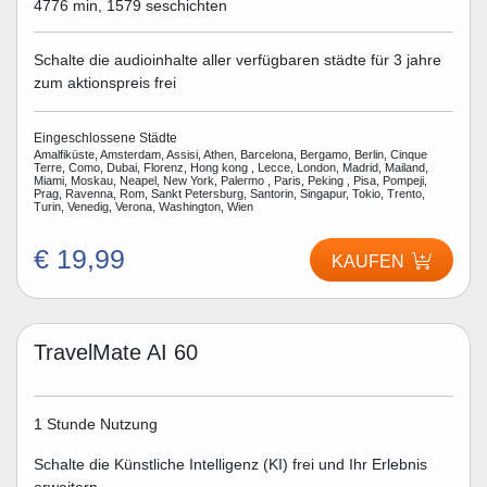
4776 min, 1579 seschichten
Schalte die audioinhalte aller verfügbaren städte für 3 jahre
zum aktionspreis frei
Eingeschlossene Städte
Amalfiküste, Amsterdam, Assisi, Athen, Barcelona, Bergamo, Berlin, Cinque
Terre, Como, Dubai, Florenz, Hong kong , Lecce, London, Madrid, Mailand,
Miami, Moskau, Neapel, New York, Palermo , Paris, Peking , Pisa, Pompeji,
Prag, Ravenna, Rom, Sankt Petersburg, Santorin, Singapur, Tokio, Trento,
Turin, Venedig, Verona, Washington, Wien
€ 19,99
KAUFEN
TravelMate AI 60
1 Stunde Nutzung
Schalte die Künstliche Intelligenz (KI) frei und Ihr Erlebnis