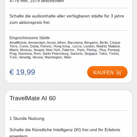
4776 min, 1579 seschichten
Schalte die audioinhalte aller verfügbaren städte für 3 jahre
zum aktionspreis frei
Eingeschlossene Städte
Amalfiküste, Amsterdam, Assisi, Athen, Barcelona, Bergamo, Berlin, Cinque
Terre, Como, Dubai, Florenz, Hong kong , Lecce, London, Madrid, Mailand,
Miami, Moskau, Neapel, New York, Palermo , Paris, Peking , Pisa, Pompeji,
Prag, Ravenna, Rom, Sankt Petersburg, Santorin, Singapur, Tokio, Trento,
Turin, Venedig, Verona, Washington, Wien
€ 19,99
KAUFEN
TravelMate AI 60
1 Stunde Nutzung
Schalte die Künstliche Intelligenz (KI) frei und Ihr Erlebnis
erweitern