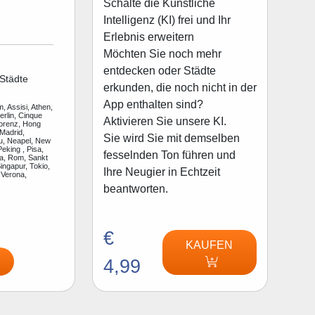
Schalte die Künstliche
Intelligenz (KI) frei und Ihr
Erlebnis erweitern
Möchten Sie noch mehr
entdecken oder Städte
Städte
erkunden, die noch nicht in der
App enthalten sind?
, Assisi, Athen,
rlin, Cinque
Aktivieren Sie unsere KI.
lorenz, Hong
Madrid,
Sie wird Sie mit demselben
u, Neapel, New
Peking , Pisa,
fesselnden Ton führen und
a, Rom, Sankt
ingapur, Tokio,
Ihre Neugier in Echtzeit
 Verona,
beantworten.
€
KAUFEN
4,99