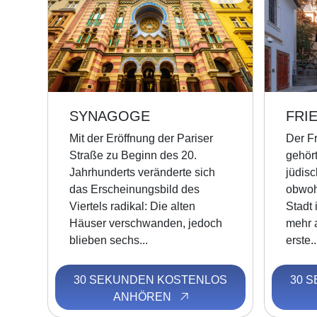
SYNAGOGE
FRI
Mit der Eröffnung der Pariser
Der Fr
Straße zu Beginn des 20.
gehört
Jahrhunderts veränderte sich
jüdis
das Erscheinungsbild des
obwohl
Viertels radikal: Die alten
Stadt 
Häuser verschwanden, jedoch
mehr a
blieben sechs...
erste..
30 SEKUNDEN KOSTENLOS
30 
ANHÖREN