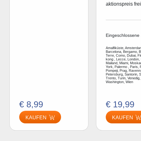
aktionspreis frei
Eingeschlossene 
Amalfiküste, Amsterdam
Barcelona, Bergamo, Be
Terre, Como, Dubai, F
kong , Lecce, London, 
Mailand, Miami, Moska
York, Palermo , Paris, 
Pompeji, Prag, Ravenn
Petersburg, Santorin, S
Trento, Turin, Venedig,
Washington, Wien
€ 8,99
€ 19,99
KAUFEN
KAUFEN