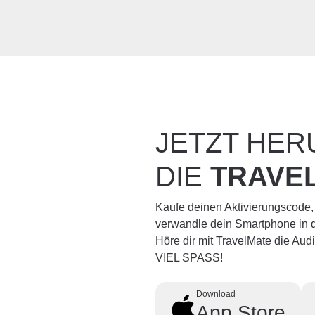
JETZT HE
DIE
TRAVE
Kaufe deinen Aktivierungscode,
verwandle dein Smartphone in d
Höre dir mit TravelMate die Au
VIEL SPASS!
Download
App Store