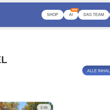
NEW
SHOP
AI
DAS TEAM
EL
ALLE INHA
2:50