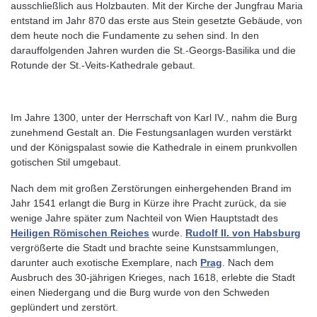
ausschließlich aus Holzbauten. Mit der Kirche der Jungfrau Maria
entstand im Jahr 870 das erste aus Stein gesetzte Gebäude, von
dem heute noch die Fundamente zu sehen sind. In den
darauffolgenden Jahren wurden die St.-Georgs-Basilika und die
Rotunde der St.-Veits-Kathedrale gebaut.
Im Jahre 1300, unter der Herrschaft von Karl IV., nahm die Burg
zunehmend Gestalt an. Die Festungsanlagen wurden verstärkt
und der Königspalast sowie die Kathedrale in einem prunkvollen
gotischen Stil umgebaut.
Nach dem mit großen Zerstörungen einhergehenden Brand im
Jahr 1541 erlangt die Burg in Kürze ihre Pracht zurück, da sie
wenige Jahre später zum Nachteil von Wien Hauptstadt des
Heiligen Römischen Reiches
wurde.
Rudolf II. von Habsburg
vergrößerte die Stadt und brachte seine Kunstsammlungen,
darunter auch exotische Exemplare, nach
Prag
. Nach dem
Ausbruch des 30-jährigen Krieges, nach 1618, erlebte die Stadt
einen Niedergang und die Burg wurde von den Schweden
geplündert und zerstört.