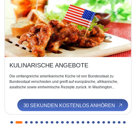
NATIONAL MALL
aat zu
Wie Sie gleich sehen werden, handelt es sich um einen 3 Kil
kanische,
langen Park, der sich vom Kapitol bis zum Lincoln Memorial er
gton...
In seiner Mitte ragt der Obelisk des Washington Monuments...
ÖREN
30 SEKUNDEN KOSTENLOS ANHÖR