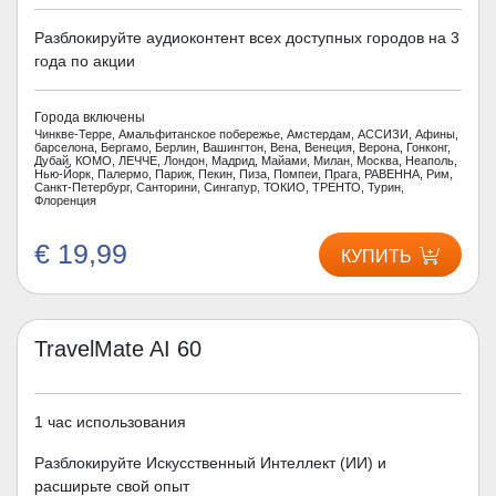
Разблокируйте аудиоконтент всех доступных городов на 3
года по акции
Города включены
Чинкве-Терре, Амальфитанское побережье, Амстердам, АССИЗИ, Афины,
барселона, Бергамо, Берлин, Вашингтон, Вена, Венеция, Верона, Гонконг,
Дубай, КОМО, ЛЕЧЧЕ, Лондон, Мадрид, Майами, Милан, Москва, Неаполь,
Нью-Йорк, Палермо, Париж, Пекин, Пиза, Помпеи, Прага, РАВЕННА, Рим,
Санкт-Петербург, Санторини, Сингапур, ТОКИО, ТРЕНТО, Турин,
Флоренция
€ 19,99
КУПИТЬ
TravelMate AI 60
1 час использования
Разблокируйте Искусственный Интеллект (ИИ) и
расширьте свой опыт