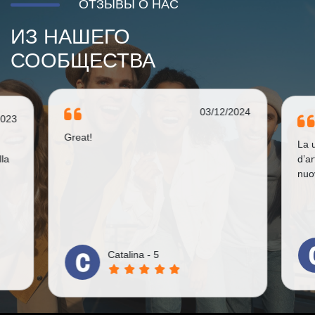
ОТЗЫВЫ О НАС
ИЗ НАШЕГО
СООБЩЕСТВА
03/12/2024
2023
Great!
La 
lla
d’a
nuo
Catalina - 5