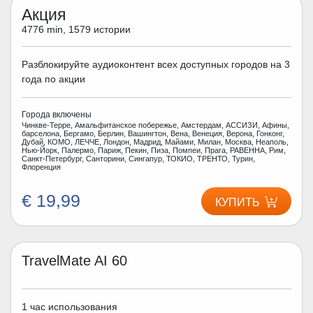
Акция
4776 min, 1579 истории
Разблокируйте аудиоконтент всех доступных городов на 3
года по акции
Города включены
Чинкве-Терре, Амальфитанское побережье, Амстердам, АССИЗИ, Афины,
барселона, Бергамо, Берлин, Вашингтон, Вена, Венеция, Верона, Гонконг,
Дубай, КОМО, ЛЕЧЧЕ, Лондон, Мадрид, Майами, Милан, Москва, Неаполь,
Нью-Йорк, Палермо, Париж, Пекин, Пиза, Помпеи, Прага, РАВЕННА, Рим,
Санкт-Петербург, Санторини, Сингапур, ТОКИО, ТРЕНТО, Турин,
Флоренция
€ 19,99
КУПИТЬ
TravelMate AI 60
1 час использования