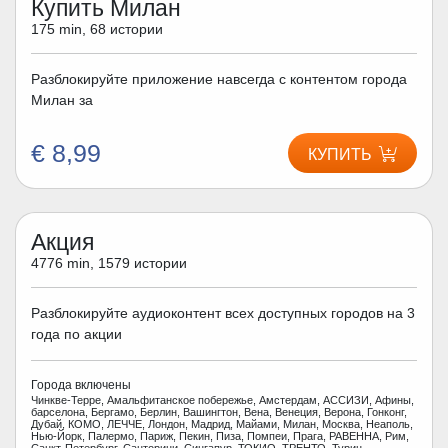
Купить Милан
175 min, 68 истории
Разблокируйте приложение навсегда с контентом города
Милан за
€ 8,99
КУПИТЬ
Акция
4776 min, 1579 истории
Разблокируйте аудиоконтент всех доступных городов на 3
года по акции
Города включены
Чинкве-Терре, Амальфитанское побережье, Амстердам, АССИЗИ, Афины,
барселона, Бергамо, Берлин, Вашингтон, Вена, Венеция, Верона, Гонконг,
Дубай, КОМО, ЛЕЧЧЕ, Лондон, Мадрид, Майами, Милан, Москва, Неаполь,
Нью-Йорк, Палермо, Париж, Пекин, Пиза, Помпеи, Прага, РАВЕННА, Рим,
Санкт-Петербург, Санторини, Сингапур, ТОКИО, ТРЕНТО, Турин,