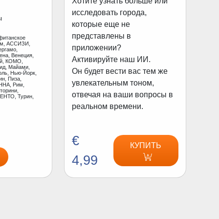
Хотите узнать больше или
исследовать города,
ы
которые еще не
представлены в
фитанское
ам, АССИЗИ,
приложении?
ергамо,
ена, Венеция,
Активируйте наш ИИ.
ай, КОМО,
ид, Майами,
Он будет вести вас тем же
оль, Нью-Йорк,
н, Пиза,
увлекательным тоном,
ННА, Рим,
торини,
отвечая на ваши вопросы в
ЕНТО, Турин,
реальном времени.
€
КУПИТЬ
4,99