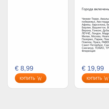
Города включен
Чинкве-Терре, Амаль
побережье, Амстерд
Афины, барселона, Б
Берлин, Вашингтон, В
Верона, Гонконг, Дуб
ЛЕЧЧЕ, Лондон, Мадр
Милан, Москва, Неап
Палермо, Париж, Пеки
Помпеи, Прага, РАВЕ
Санкт-Петербург, Сан
Сингапур, ТОКИО, ТР
Флоренция
€ 8,99
€ 19,99
КУПИТЬ
КУПИТЬ