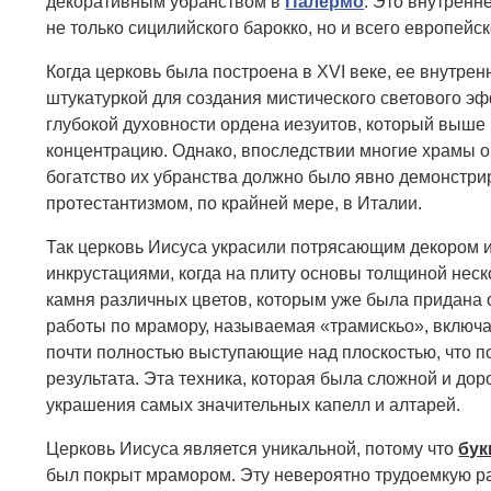
декоративным убранством в
Палермо
. Это внутренн
не только сицилийского барокко, но и всего европейск
Когда церковь была построена в XVI веке, ее внутре
штукатуркой для создания мистического светового э
глубокой духовности ордена иезуитов, который выше
концентрацию. Однако, впоследствии многие храмы 
богатство их убранства должно было явно демонстри
протестантизмом, по крайней мере, в Италии.
Так церковь Иисуса украсили потрясающим декором из
инкрустациями, когда на плиту основы толщиной нес
камня различных цветов, которым уже была придана о
работы по мрамору, называемая «трамискьо», включа
почти полностью выступающие над плоскостью, что п
результата. Эта техника, которая была сложной и до
украшения самых значительных капелл и алтарей.
Церковь Иисуса является уникальной, потому что
бук
был покрыт мрамором. Эту невероятно трудоемкую раб