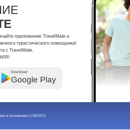
НИЕ
TE
качайте приложение TravelMate и
личного туристического помощника!
а с TravelMate.
НИЯ!
Download
Google Play
вия и положения
|
CREDITS