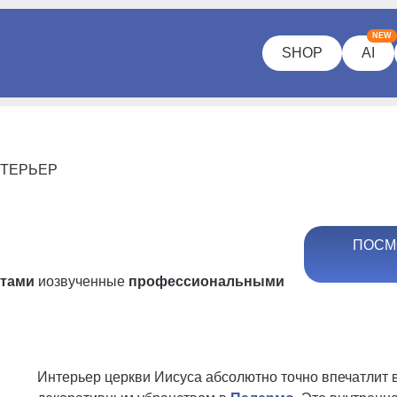
NEW
SHOP
AI
ТЕРЬЕР
ПОСМ
ртами
и
озвученные
профессиональными
Интерьер церкви Иисуса абсолютно точно впечатлит 