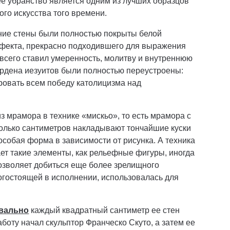
ее убранство является одним из лучших образцов
ого искусства того времени.
нние стены были полностью покрыты белой
ффекта, прекрасно подходившего для выражения
 всего ставил умеренность, молитву и внутреннюю
ордена иезуитов были полностью переустроены:
ровать всем победу католицизма над
 мрамора в технике «мискьо», то есть мрамора с
колько сантиметров накладывают тончайшие куски
собая форма в зависимости от рисунка. А техника
ет такие элементы, как рельефные фигуры, иногда
озволяет добиться еще более зрелищного
рогостоящей в исполнении, использовалась для
вально
каждый квадратный сантиметр ее стен
оту начал скульптор Франческо Скуто, а затем ее