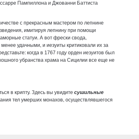
ассарре Пампиллона и Джованни Баттиста
дничестве с прекрасным мастером по лепнине
изведения, имитируя лепнину при помощи
аморные статуи. А вот фрески свода,
менее удачными, и иезуиты критиковали их за
едставьте: когда в 1767 году орден иезуитов был
кошного убранства храма на Сицилии все еще не
ься в крипту. Здесь вы увидите
сушильные
ования тел умерших монахов, осуществлявшегося