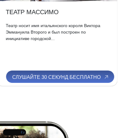
ТЕАТР МАССИМО
К
Театр носит имя итальянского короля Виктора
Гр
Эммануила Второго и был построен по
(Ca
инициативе городской...
Со
СЛУШАЙТЕ 30 СЕКУНД БЕСПЛАТНО