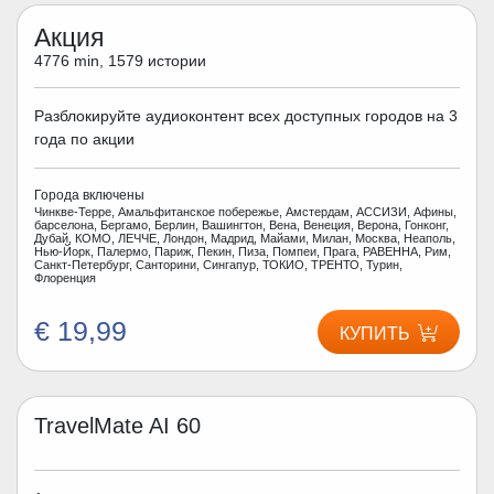
Акция
4776 min, 1579 истории
Разблокируйте аудиоконтент всех доступных городов на 3
года по акции
Города включены
Чинкве-Терре, Амальфитанское побережье, Амстердам, АССИЗИ, Афины,
барселона, Бергамо, Берлин, Вашингтон, Вена, Венеция, Верона, Гонконг,
Дубай, КОМО, ЛЕЧЧЕ, Лондон, Мадрид, Майами, Милан, Москва, Неаполь,
Нью-Йорк, Палермо, Париж, Пекин, Пиза, Помпеи, Прага, РАВЕННА, Рим,
Санкт-Петербург, Санторини, Сингапур, ТОКИО, ТРЕНТО, Турин,
Флоренция
€ 19,99
КУПИТЬ
TravelMate AI 60