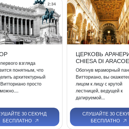
2:34
ОР
ЦЕРКОВЬ АРАЧЕРИ 
CHIESA DI ARACOE
 первого взгляда
вится понятным, что
Обогнув мраморный пан
елить архитектурный
Витториано, вы окажете
 Витториано просто
лицом к лицу с крутой
можно....
лестницей, ведущей к
датируемой...
ЛУШАЙТЕ 30 СЕКУНД
СЛУШАЙТЕ 30 СЕКУ
БЕСПЛАТНО
БЕСПЛАТНО