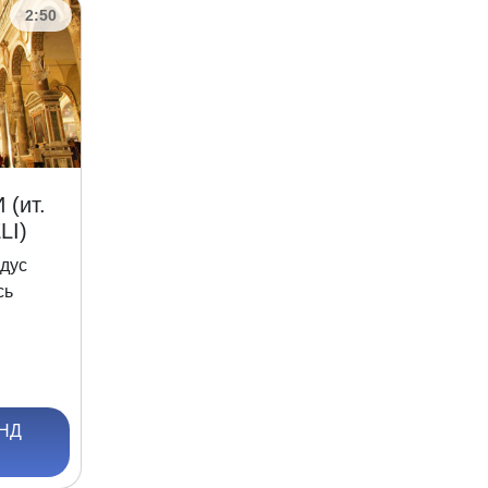
2:50
(ит.
LI)
дус
сь
НД