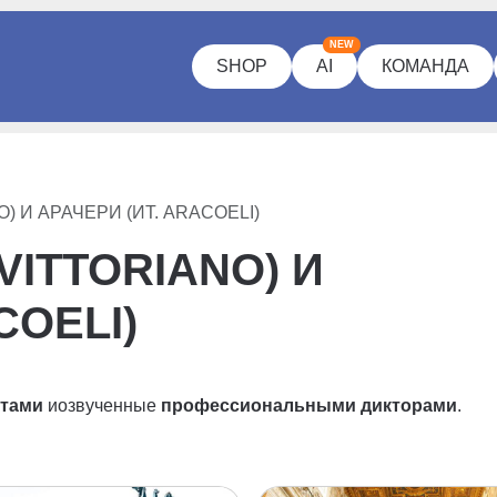
NEW
SHOP
AI
КОМАНДА
) И АРАЧЕРИ (ИТ. ARACOELI)
VITTORIANO) И
COELI)
ртами
и
озвученные
профессиональными дикторами
.