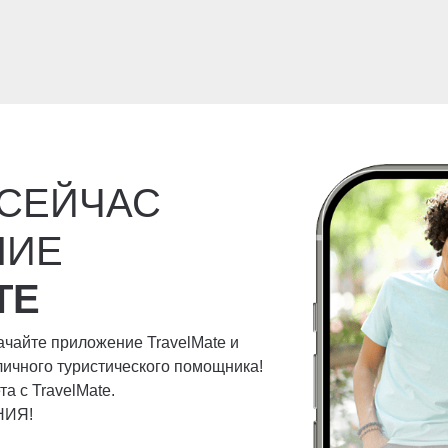
 СЕЙЧАС
НИЕ
TE
качайте приложение TravelMate и
личного туристического помощника!
а с TravelMate.
НИЯ!