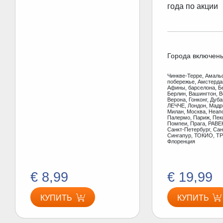
года по акции
Города включен
Чинкве-Терре, Амаль
побережье, Амстерд
Афины, барселона, Б
Берлин, Вашингтон, В
Верона, Гонконг, Дуб
ЛЕЧЧЕ, Лондон, Мадр
Милан, Москва, Неап
Палермо, Париж, Пеки
Помпеи, Прага, РАВЕ
Санкт-Петербург, Сан
Сингапур, ТОКИО, ТР
Флоренция
€ 8,99
€ 19,99
КУПИТЬ
КУПИТЬ