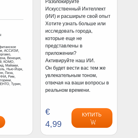
Разблокируйте
Искусственный Интеллект
(ИИ) и расширьте свой опыт
Хотите узнать больше или
исследовать города,
ы
которые еще не
представлены в
фитанское
ам, АССИЗИ,
приложении?
ергамо,
ена, Венеция,
Активируйте наш ИИ.
ай, КОМО,
ид, Майами,
Он будет вести вас тем же
оль, Нью-Йорк,
н, Пиза,
увлекательным тоном,
ННА, Рим,
торини,
отвечая на ваши вопросы в
ЕНТО, Турин,
реальном времени.
€
КУПИТЬ
4,99