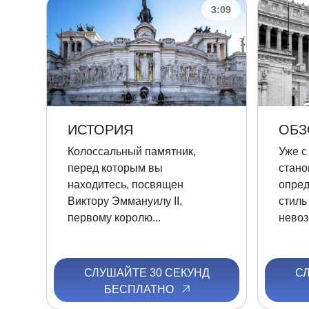
3:09
ИСТОРИЯ
ОБЗ
Колоссальный памятник,
Уже с
перед которым вы
стано
находитесь, посвящен
опред
Виктору Эммануилу II,
стиль
первому королю...
невоз
СЛУШАЙТЕ 30 СЕКУНД
С
БЕСПЛАТНО