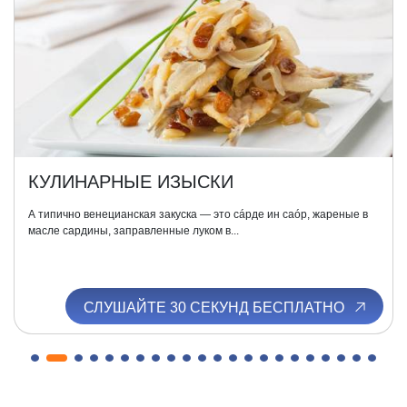
КУЛИНАРНЫЕ ИЗЫСКИ
А типично венецианская закуска — это сáрде ин саóр, жареные в
масле сардины, заправленные луком в...
СЛУШАЙТЕ 30 СЕКУНД БЕСПЛАТНО