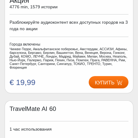
Акция
4776 min, 1579 истории
Разблокируйте аудиоконтент всех доступных городов на 3
года по акции
Города включены
Чинкве-Терре, Амальфитанское побережье, Амстердам, АССИЗИ, Афины,
барселона, Бергамо, Берлин, Вашингтон, Вена, Венеция, Верона, Гонконг,
Дубай, КОМО, ЛЕЧЧЕ, Лондон, Мадрид, Майами, Милан, Москва, Неаполь,
Нью-Йорк, Палермо, Париж, Пекин, Пиза, Помпеи, Прага, РАВЕННА, Рим,
Санкт-Петербург, Санторини, Сингапур, ТОКИО, ТРЕНТО, Турин,
Флоренция
€ 19,99
КУПИТЬ
TravelMate AI 60
1 час использования