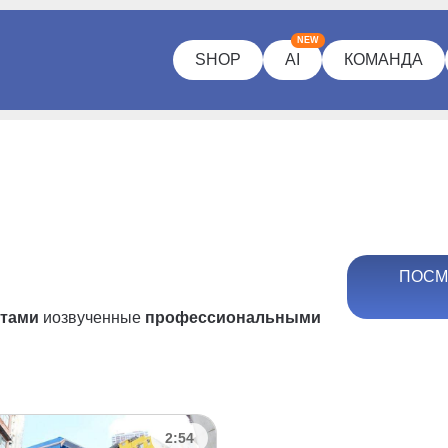
NEW
SHOP
AI
КОМАНДА
ПОСМ
ртами
и
озвученные
профессиональными
2:54