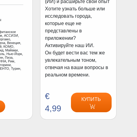
(ИИ) и расширьте свой опыт
Хотите узнать больше или
исследовать города,
ы
которые еще не
представлены в
фитанское
ам, АССИЗИ,
приложении?
ергамо,
ена, Венеция,
Активируйте наш ИИ.
ай, КОМО,
ид, Майами,
Он будет вести вас тем же
оль, Нью-Йорк,
н, Пиза,
увлекательным тоном,
ННА, Рим,
торини,
отвечая на ваши вопросы в
ЕНТО, Турин,
реальном времени.
€
КУПИТЬ
4,99