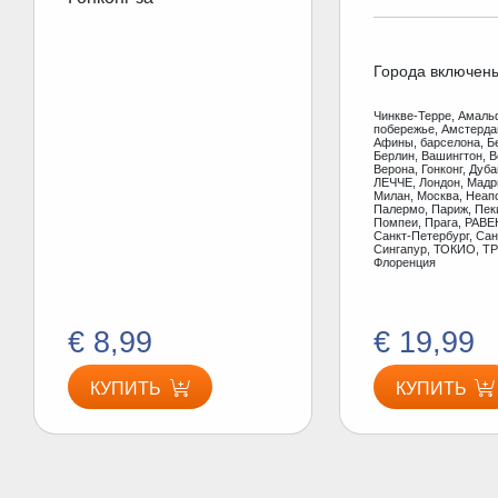
Города включен
Чинкве-Терре, Амаль
побережье, Амстерд
Афины, барселона, Б
Берлин, Вашингтон, В
Верона, Гонконг, Дуб
ЛЕЧЧЕ, Лондон, Мадр
Милан, Москва, Неап
Палермо, Париж, Пеки
Помпеи, Прага, РАВЕ
Санкт-Петербург, Сан
Сингапур, ТОКИО, ТР
Флоренция
€ 8,99
€ 19,99
КУПИТЬ
КУПИТЬ