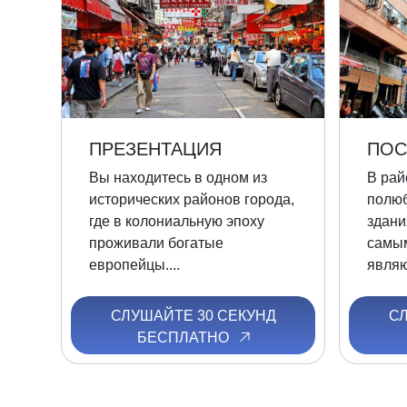
ПРЕЗЕНТАЦИЯ
ПОС
Вы находитесь в одном из
В рай
исторических районов города,
полю
где в колониальную эпоху
здани
проживали богатые
самы
европейцы....
являю
СЛУШАЙТЕ 30 СЕКУНД
С
БЕСПЛАТНО