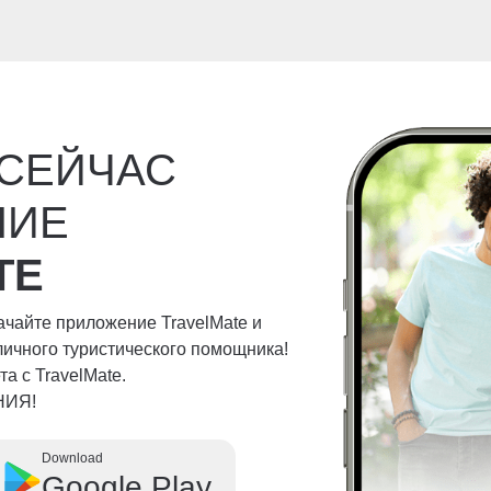
 СЕЙЧАС
НИЕ
TE
качайте приложение TravelMate и
личного туристического помощника!
а с TravelMate.
НИЯ!
Download
Google Play