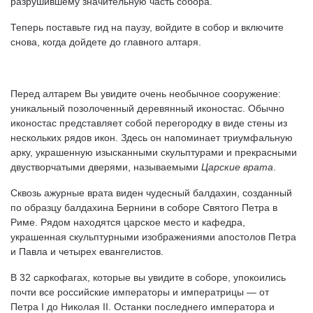
разрушившему значительную часть собора.
Теперь поставьте гид на паузу, войдите в собор и включите
снова, когда дойдете до главного алтаря.
Перед алтарем Вы увидите очень необычное сооружение:
уникальный позолоченный деревянный иконостас. Обычно
иконостас представляет собой перегородку в виде стены из
нескольких рядов икон. Здесь он напоминает триумфальную
арку, украшенную изысканными скульптурами и прекрасными
двустворчатыми дверями, называемыми
Царские врата
.
Сквозь ажурные врата виден чудесный балдахин, созданный
по образцу балдахина Бернини в соборе Святого Петра в
Риме. Рядом находятся царское место и кафедра,
украшенная скульптурными изображениями апостолов Петра
и Павла и четырех евангелистов.
В 32 саркофагах, которые вы увидите в соборе, упокоились
почти все российские императоры и императрицы — от
Петра I до Николая II. Останки последнего императора и