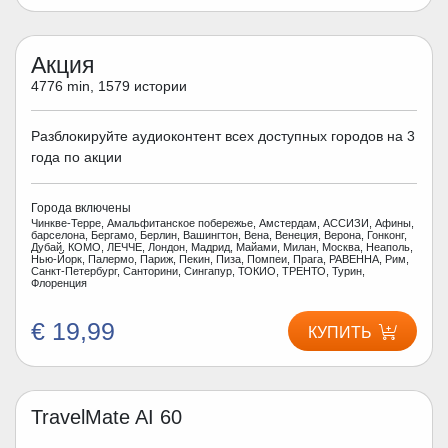
Акция
4776 min, 1579 истории
Разблокируйте аудиоконтент всех доступных городов на 3
года по акции
Города включены
Чинкве-Терре, Амальфитанское побережье, Амстердам, АССИЗИ, Афины,
барселона, Бергамо, Берлин, Вашингтон, Вена, Венеция, Верона, Гонконг,
Дубай, КОМО, ЛЕЧЧЕ, Лондон, Мадрид, Майами, Милан, Москва, Неаполь,
Нью-Йорк, Палермо, Париж, Пекин, Пиза, Помпеи, Прага, РАВЕННА, Рим,
Санкт-Петербург, Санторини, Сингапур, ТОКИО, ТРЕНТО, Турин,
Флоренция
€ 19,99
КУПИТЬ
TravelMate AI 60