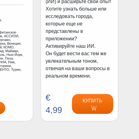
(ИИ) и расширьте свой опыт
Хотите узнать больше или
исследовать города,
ы
которые еще не
представлены в
фитанское
ам, АССИЗИ,
приложении?
ергамо,
ена, Венеция,
Активируйте наш ИИ.
ай, КОМО,
ид, Майами,
Он будет вести вас тем же
оль, Нью-Йорк,
н, Пиза,
увлекательным тоном,
ННА, Рим,
торини,
отвечая на ваши вопросы в
ЕНТО, Турин,
реальном времени.
€
КУПИТЬ
4,99