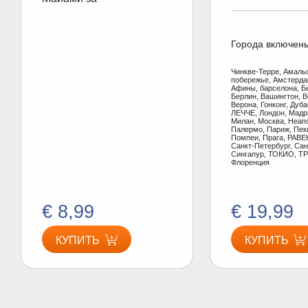
Города включен
Чинкве-Терре, Амаль
побережье, Амстерд
Афины, барселона, Б
Берлин, Вашингтон, В
Верона, Гонконг, Дуб
ЛЕЧЧЕ, Лондон, Мадр
Милан, Москва, Неап
Палермо, Париж, Пеки
Помпеи, Прага, РАВЕ
Санкт-Петербург, Сан
Сингапур, ТОКИО, ТР
Флоренция
€ 8,99
€ 19,99
КУПИТЬ
КУПИТЬ