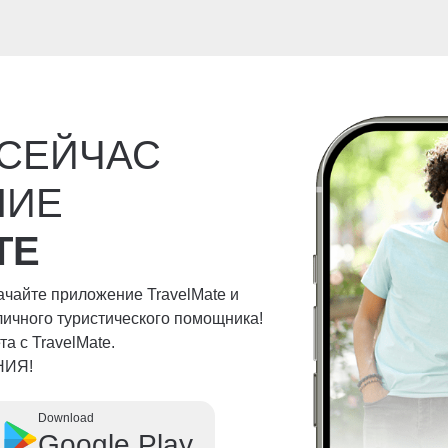
 СЕЙЧАС
НИЕ
TE
качайте приложение TravelMate и
личного туристического помощника!
а с TravelMate.
НИЯ!
Download
Google Play