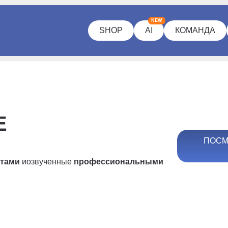
NEW
SHOP
AI
КОМАНДА
Е
ПОСМ
ртами
и
озвученные
профессиональными