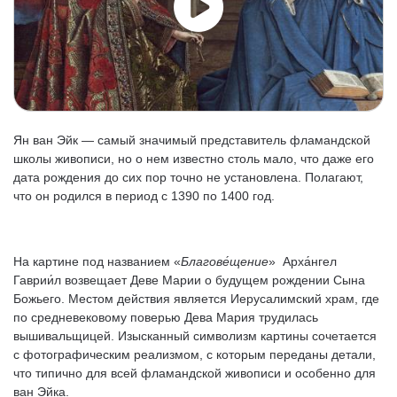
Ян ван Эйк — самый значимый представитель фламандской
школы живописи, но о нем известно столь мало, что даже его
дата рождения до сих пор точно не установлена. Полагают,
что он родился в период с 1390 по 1400 год.
На картине под названием «
Благове́щение
» Арха́нгел
Гаврии́л возвещает Деве Марии о будущем рождении Сына
Божьего. Местом действия является Иерусалимский храм, где
по средневековому поверью Дева Мария трудилась
вышивальщицей. Изысканный символизм картины сочетается
с фотографическим реализмом, с которым переданы детали,
что типично для всей фламандской живописи и особенно для
ван Эйка.