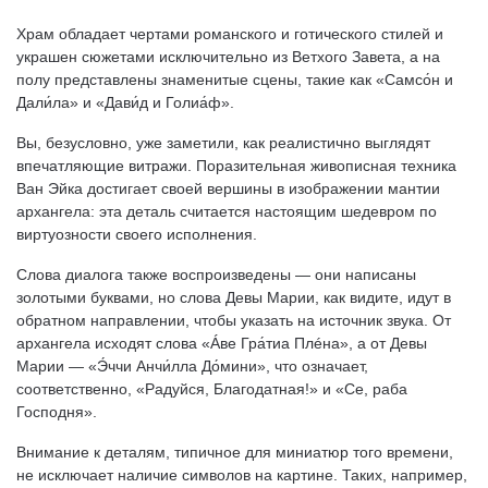
Храм обладает чертами романского и готического стилей и
украшен сюжетами исключительно из Ветхого Завета, а на
полу представлены знаменитые сцены, такие как «Самсо́н и
Дали́ла» и «Дави́д и Голиа́ф».
Вы, безусловно, уже заметили, как реалистично выглядят
впечатляющие витражи. Поразительная живописная техника
Ван Эйка достигает своей вершины в изображении мантии
архангела: эта деталь считается настоящим шедевром по
виртуозности своего исполнения.
Слова диалога также воспроизведены — они написаны
золотыми буквами, но слова Девы Марии, как видите, идут в
обратном направлении, чтобы указать на источник звука. От
архангела исходят слова «Áве Гра́тиа Плéна», а от Девы
Марии — «Э́ччи Анчи́лла До́мини», что означает,
соответственно, «Радуйся, Благодатная!» и «Се, раба
Господня».
Внимание к деталям, типичное для миниатюр того времени,
не исключает наличие символов на картине. Таких, например,