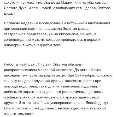
как лилия, символ чистоты Девы Марии, или голубь, символ
Святого Духа, и семь лучей, означающих семь даров Святого
Духа.
Согласно недавним исследованиям источником вдохновения
при создании картины послужила Золотая месса —
театральное представление на библейские сюжеты в
сопровождении музыки, которое проводилось в церквях
Фла́ндрии в четырнадцатом веке.
Любопытный факт: Яну ван Эйку мы обязаны
распространением масляной живописи. До него обычно
рисовали те́мперными красками, но Ван Эйк изобрел сложную
технику как для получения лучших масляных красок при
помощи подогрева, так и для их нанесения. Художник
добивался характерных для него реалистичных цветовых
эффектов, нанося тончайшие слои краски один поверх
другого. Эта техника была усовершенствована Леона́рдо да
Ви́нчи, который смог достичь с ее помощью максимальной
выразительности.