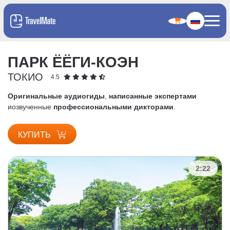
ПАРК ЁЁГИ-КОЭН
ТОКИО
4.5
Оригинальные аудиогиды
,
написанные экспертами
и
озвученные
профессиональными дикторами
.
КУПИТЬ
2:22