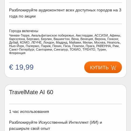
Разблокируйте аудиоконтент всех доступных городов на 3
года по акции
Города включены
Чинкве-Терре, Амальфитанское побережье, Амстердам, АССИЗИ, Афины,
барселона, Бергамо, Берлин, Вашингтон, Вена, Венеция, Верона, Гонконг,
Дубай, КОМО, ЛЕЧЧЕ, Лондон, Мадрид, Майами, Милан, Москва, Неаполь,
Нью-Йорк, Палермо, Париж, Пекин, Пиза, Помпеи, Прага, РАВЕННА, Рим,
Санкт-Петербург, Санторини, Сингапур, ТОКИО, ТРЕНТО, Турин,
Флоренция
€ 19,99
КУПИТЬ
TravelMate AI 60
1 час использования
Разблокируйте Искусственный Интеллект (ИИ) и
расширьте свой опыт