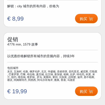
解锁：city 城市的所有内容，价格为
€ 8,99
购买
促销
4776 min, 1579 故事
以优惠价格解锁所有城市的音频内容，持续3年
包括城市
东京, 五渔村, 伦敦, 佛罗伦萨, 北京, 华盛顿, 圣彼得堡, 圣托里尼, 威尼斯, 巴勒莫
, 巴塞罗那, 巴黎, 布拉格, 庞贝城, 拉文纳, 新加坡, 柏林, 比萨, 特伦托, 科莫, 米
兰, 纽约, 维也纳, 维罗纳 , 罗马, 莫斯科, 莱切, 贝加莫, 迈阿密, 迪拜, 那不勒斯,
都灵, 阿姆斯特丹, 阿西西, 阿马尔菲海岸, 雅典, 香港, 马德里
€ 19,99
购买