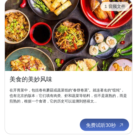
1 音频文件
美食的美妙风味
在开胃菜中，包括卷有蘑菇或蔬菜馅的“春饼卷菜”。就连著名的“馄饨”，
也有北京的版本：它们填有肉类、虾和蔬菜等馅料，但不是蒸熟的，而是
煎熟的，根据一个食谱，它的历史可以追溯到慈禧太...
免费试听30秒