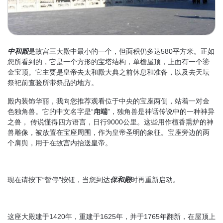
中和殿
是故宫三大殿中最小的一个，但面积仍多达580平方米。正如
您所看到的，它是一个方形的宝塔结构，单檐屋顶，上面有一个鎏
金宝顶。它主要是皇帝去太和殿大典之前休息和准备，以及去天坛
祭祀前查验所带祭品的地方。
殿内装饰华丽，我向您推荐观看位于中央的宝座两侧，站着一对金
色独角兽。它的中文名字是“
甪端
”，独角兽是神话传说中的一种神异
之兽， 传说懂得四方语言，日行9000公里。这些用作檀香熏炉的神
兽雕像，被放置在宝座周围，作为皇帝圣明的象征。宝座旁边的两
个肩舆，用于在故宫内抬送皇帝。
现在请按下“暂停”按钮，当您到达
保和殿
时再重新启动。
这座大殿建于1420年，重建于1625年，并于1765年翻新，在屋顶上