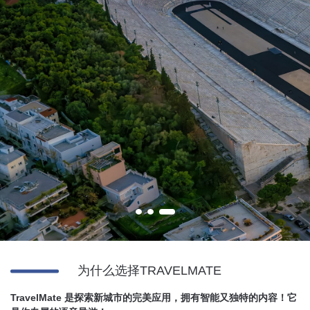
世界上真的有完全由大理石建成的体育
为什么选择TRAVELMATE
场吗？
TravelMate 是探索新城市的完美应用，拥有智能又独特的内容！它
通过 TravelMate 找到答案！玩耍、享受乐趣，探索那些你梦想前往