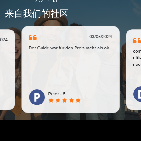
来自我们的社区
03/05/2024
2024
Der Guide war für den Preis mehr als ok
com
util
nuov
Peter - 5