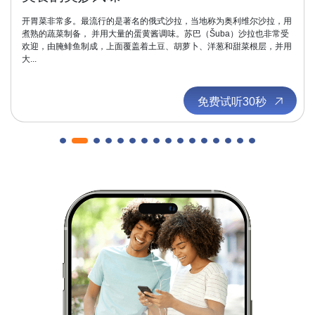
开胃菜非常多。最流行的是著名的俄式沙拉，当地称为奥利维尔沙拉，用
煮熟的蔬菜制备， 并用大量的蛋黄酱调味。苏巴（Šuba）沙拉也非常受
欢迎，由腌鲱鱼制成，上面覆盖着土豆、胡萝卜、洋葱和甜菜根层，并用
大...
免费试听30秒