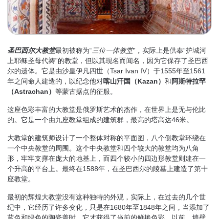
圣巴西尔大教堂
最初被称为“
三位一体教堂
”，实际上是供奉“护城河
上耶稣圣母代祷”的教堂，但以其现名而闻名，因为它保存了圣巴西
尔的遗体。它是由沙皇伊凡四世（Tsar Ivan IV）于1555年至1561
年之间命人建造的，以纪念他对
喀山汗国（Kazan）
和
阿斯特拉罕
（Astrachan）
等蒙古据点的征服。
这座色彩丰富的大教堂是俄罗斯艺术的杰作，在世界上是无与伦比
的。它是一个由九座教堂组成的建筑群，最高的塔高达46米。
大教堂的建筑师设计了一个整体对称的平面图，八个侧教堂环绕在
一个中央教堂的周围。这个中央教堂和四个较大的教堂均为八角
形，牢牢支撑在庞大的地基上，而四个较小的四边形教堂则建在一
个升高的平台上。最终在1588年，在圣巴西尔的陵墓上建造了第十
座教堂。
最初的辉煌大教堂没有这种独特的外观，实际上，在过去的几个世
纪中，它经历了许多变化，只是在1680年至1848年之间，当添加了
蓝色和绿色的陶瓷盖时，它才获得了当前的鲜艳色彩。以前，墙壁