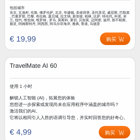
包括城市
东京, 五渔村, 伦敦, 佛罗伦萨, 北京, 华盛顿, 圣彼得堡, 圣托里尼, 威尼斯, 巴勒莫
, 巴塞罗那, 巴黎, 布拉格, 庞贝城, 拉文纳, 新加坡, 柏林, 比萨, 特伦托, 科莫, 米
兰, 纽约, 维也纳, 维罗纳 , 罗马, 莫斯科, 莱切, 贝加莫, 迈阿密, 迪拜, 那不勒斯,
都灵, 阿姆斯特丹, 阿西西, 阿马尔菲海岸, 雅典, 香港, 马德里
€ 19,99
购买
TravelMate AI 60
使用 1 小时
解锁人工智能 (AI)，拓展您的体验
您想进一步探索或发现尚未在应用程序中涵盖的城市吗？
激活我们的AI。
它将以相同引人入胜的语调引导您，并实时回答您的好奇心。
€ 4,99
购买