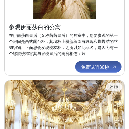
参观伊丽莎白的公寓
在伊丽莎白皇后（又称茜茜皇后）的居室中，您要参观的第一
个房间是西式露台柜，其墙板上覆盖着绘有玫瑰和蝴蝶结的丝
绸织物。下面您会发现楼梯柜，之所以如此命名，是因为有一
个螺旋楼梯将其与底楼皇后的闺房相连：茜...
免费试听30秒
2:18