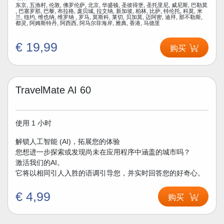
东京, 五渔村, 伦敦, 佛罗伦萨, 北京, 华盛顿, 圣彼得堡, 圣托里尼, 威尼斯, 巴勒莫
, 巴塞罗那, 巴黎, 布拉格, 庞贝城, 拉文纳, 新加坡, 柏林, 比萨, 特伦托, 科莫, 米
兰, 纽约, 维也纳, 维罗纳 , 罗马, 莫斯科, 莱切, 贝加莫, 迈阿密, 迪拜, 那不勒斯,
都灵, 阿姆斯特丹, 阿西西, 阿马尔菲海岸, 雅典, 香港, 马德里
€ 19,99
购买
TravelMate AI 60
使用 1 小时
解锁人工智能 (AI)，拓展您的体验
您想进一步探索或发现尚未在应用程序中涵盖的城市吗？
激活我们的AI。
它将以相同引人入胜的语调引导您，并实时回答您的好奇心。
€ 4,99
购买