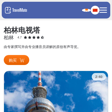
柏林电视塔
柏林
4.7
由专家撰写并由专业播音员讲解的原创有声导览。
购买
2:40