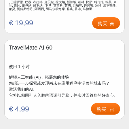
, 巴塞罗那, 巴黎, 布拉格, 庞贝城, 拉文纳, 新加坡, 柏林, 比萨, 特伦托, 科莫, 米
兰, 纽约, 维也纳, 维罗纳 , 罗马, 莫斯科, 莱切, 贝加莫, 迈阿密, 迪拜, 那不勒斯,
都灵, 阿姆斯特丹, 阿西西, 阿马尔菲海岸, 雅典, 香港, 马德里
€ 19,99
购买
TravelMate AI 60
使用 1 小时
解锁人工智能 (AI)，拓展您的体验
您想进一步探索或发现尚未在应用程序中涵盖的城市吗？
激活我们的AI。
它将以相同引人入胜的语调引导您，并实时回答您的好奇心。
€ 4,99
购买